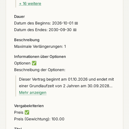
+ 16 weitere
Dauer
Datum des Beginns: 2026-10-01 📅
Datum des Endes: 2030-09-30 📅
Beschreibung
Maximale Verlängerungen: 1
Informationen über Optionen
Optionen
✅
Beschreibung der Optionen:
Dieser Vertrag beginnt am 01.10.2026 und endet mit
einer Grundlaufzeit von 2 Jahren am 30.09.2028
mit der Option der einmaligen Verlängerung um 2
Mehr anzeigen
Jahre. Wird der Vertrag nicht mit einer Frist von 6
Vergabekriterien
Kalendermonaten zum Vertragsende 30.09.2028
Preis
✅
gekündigt, so verlängert er sich um weitere 2 Jahre,
Preis (Gewichtung): 100.00
längstens bis zum 30.09.2030, ohne dass es einer
zusätzlichen Kündigung bedarf.
Titel