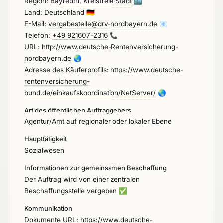
Region:
Bayreuth, Kreisfreie Stadt
🏙️
Land: Deutschland
🇩🇪
E-Mail:
vergabestelle@drv-nordbayern.de
📧
Telefon:
+49 921607-2316
📞
URL:
http://www.deutsche-Rentenversicherung-
nordbayern.de
🌏
Adresse des Käuferprofils:
https://www.deutsche-
rentenversicherung-
bund.de/einkaufskoordination/NetServer/
🌏
Art des öffentlichen Auftraggebers
Agentur/Amt auf regionaler oder lokaler Ebene
Haupttätigkeit
Sozialwesen
Informationen zur gemeinsamen Beschaffung
Der Auftrag wird von einer zentralen
Beschaffungsstelle vergeben
✅
Kommunikation
Dokumente URL:
https://www.deutsche-