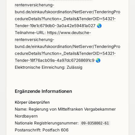
rentenversicherung-
bund.de/einkaufskoordination/NetServer/TenderingPro
cedureDetails?function=_Details&TenderOID=54321-
Tender-19e1c679db0-3a0a42e59481a027
🌏
Teilnahme-URL:
https://www.deutsche-
rentenversicherung-
bund.de/einkaufskoordination/NetServer/TenderingPro
cedureDetails?function=_Details&TenderOID=54321-
Tender-18f76acb09a-4a97dc67268691c9
🌏
Elektronische Einreichung: Zulässig
Ergänzende Informationen
Körper überprüfen
Name: Regierung von Mittelfranken Vergabekammer
Nordbayern
Nationale Registrierungsnummer:
09-0358002-61
Postanschrift: Postfach 606