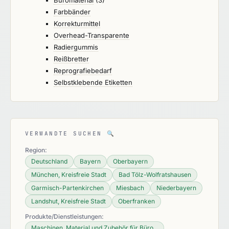
Farbbänder
Korrekturmittel
Overhead-Transparente
Radiergummis
Reißbretter
Reprografiebedarf
Selbstklebende Etiketten
VERWANDTE SUCHEN
🔍
Region:
Deutschland
Bayern
Oberbayern
München, Kreisfreie Stadt
Bad Tölz-Wolfratshausen
Garmisch-Partenkirchen
Miesbach
Niederbayern
Landshut, Kreisfreie Stadt
Oberfranken
Produkte/Dienstleistungen:
Maschinen, Material und Zubehör für Büro...