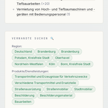
Tiefbauarbeiten
(>20)
bis zum Ablauf der in der Bekanntmachung
Vermietung von Hoch- und Tiefbaumaschinen und -
benannten Frist zur Bewerbung oder zur
geräten mit Bedienungspersonal
(1)
Angebotsabgabe gegenüber dem Auftraggeber
gerügt werden, 3. Verstöße gegen
Vergabevorschriften, die erst in den
Vergabeunterlagen erkennbar sind, nicht spätestens
bis zum Ablauf der Frist zur Bewerbung oder zur
VERWANDTE SUCHEN
🔍
Angebotsabgabe gegenüber dem Auftraggeber
Region:
gerügt werden, 4. mehr als 15 Kalendertage nach
Deutschland
Brandenburg
Brandenburg
Eingang der Mitteilung des Auftraggebers, einer
Potsdam, Kreisfreie Stadt
Oberhavel
Rüge nicht abhelfen zu wollen, vergangen sind.
Nordrhein-Westfalen
Köln
Bonn, Kreisfreie Stadt
Satz 1 gilt nicht bei einem Antrag auf Feststellung
Produkte/Dienstleistungen:
der Unwirksamkeit des Vertrags nach § 135 Absatz 1
Transportmittel und Erzeugnisse für Verkehrszwecke
Nummer 2. § 134 Absatz 1 Satz 2 bleibt unberührt.
Verschiedene Transportmittel und Ersatzteile
Straßenausrüstung
Straßenmobiliar
Stadtmobiliar
Beschilderung
Beschilderungsmaterial
Bauarbeiten