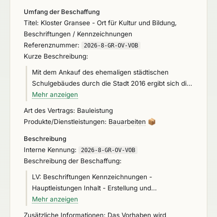
Umfang der Beschaffung
Titel: Kloster Gransee - Ort für Kultur und Bildung,
Beschriftungen / Kennzeichnungen
Referenznummer:
2026-8-GR-OV-VOB
Kurze Beschreibung:
Mit dem Ankauf des ehemaligen städtischen
Schulgebäudes durch die Stadt 2016 ergibt sich die
Möglichkeit den Standort des unter Denkmalschutz
Mehr anzeigen
stehenden ehemaligen Klausurflügels des
Art des Vertrags: Bauleistung
Franziskanerklosters aus dem 13. Jahrhundert und
Produkte/Dienstleistungen:
Bauarbeiten
📦
des Schulgebäudes aus dem 19. Jahrhundert zu
Beschreibung
einem Ort für Kultur und Bildung zu entwickeln. Das
Interne Kennung:
von 1995 bis 2016 als Verwaltungsgebäude der
2026-8-GR-OV-VOB
Beschreibung der Beschaffung:
Allgemeinen Ortskrankenkasse (AOK) genutzte
Gebäude, übernimmt dabei die für den Klausurflügel
LV: Beschriftungen Kennzeichnungen -
notwendige Infrastruktur. Dadurch kann der Eingriff
Hauptleistungen Inhalt - Erstellung und
in die denkmalgeschützte Substanz minimiert
Applikationen diverser Beschriftungen,
Mehr anzeigen
werden. Ermöglicht wird auch eine barrierefreie
Glaskennzeichnungen und
Zusätzliche Informationen: Das Vorhaben wird