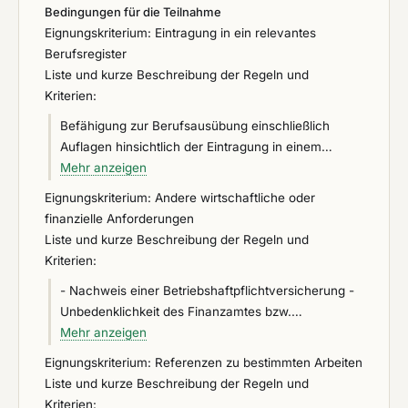
Bedingungen für die Teilnahme
Eignungskriterium: Eintragung in ein relevantes
Berufsregister
Liste und kurze Beschreibung der Regeln und
Kriterien:
Befähigung zur Berufsausübung einschließlich
Auflagen hinsichtlich der Eintragung in einem
Berufs- oder Handelsregister - Eintragung in das
Mehr anzeigen
Beruf- oder Handelsregister oder der
Eignungskriterium: Andere wirtschaftliche oder
Handwerksrolle Präqualifizierte Unternehmen
finanzielle Anforderungen
führen den Nachweis der Eignung für die zu
Liste und kurze Beschreibung der Regeln und
vergebende Leistung durch den Eintrag in die Liste
Kriterien:
des Vereins für die Präqualifikation von
- Nachweis einer Betriebshaftpflichtversicherung -
Bauunternehmen e.V. (Präqualifikationsverzeichnis)
Unbedenklichkeit des Finanzamtes bzw.
sofern dort alle geforderten Unterlagen enthalten
Bescheinigung in Steuersachen -
Mehr anzeigen
sind und ggf. ergänzt durch geforderte
Freistellungsbescheinigung nach § 48b
auftragsspezifische Einzelnachweise. Bei Einsatz
Eignungskriterium: Referenzen zu bestimmten Arbeiten
Einkommensteuergesetz -
von anderen Unternehmen ist auf gesondertes
Liste und kurze Beschreibung der Regeln und
Unbedenklichkeitsbescheinigung der
Verlangen nachzuweisen, dass diese präqualifiziert
Kriterien: