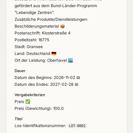
Erschließung des Obergeschosses des
Vogelschutzmarkierungen auf Glas- und anderen
gefördert aus dem Bund-Länder-Programm
Klausurflügels, ebenfalls verbunden mit der alten
Flächen als Folien oder Schablonenbeschriftung
"Lebendige Zentren".
Schule. Das neue Verbindungsbauwerk zwischen
Hauptleistungen - Erstellung einer umfänglichen
Zusätzliche Produkte/Dienstleistungen:
der neuen Bibliothek und dem alten Klausurgebäude
Werkplanung und Abstimmung mit dem
Beschilderungsmaterial
📦
zeichnet den Verlauf der einstigen Apsis nach. Als
Auftraggeber - Fertigung der zu applizierenden
Postanschrift: Klosterstraße 4
Ersatzneubau für den abzubrechenden Gebäudeteil
Folien und Schablonen - Kennzeichnungen von
Postleitzahl: 16775
aus den 1980er Jahren wird in gleicher Breite,
Glasflächen gegen "Durchlaufen" ca. 100 m -
Stadt: Gransee
jedoch auf die Gebäudelänge des ehemaligen
Kennzeichnungen von Glasflächen mit geprüften
Land: Deutschland
🇩🇪
Schulhauses angepasst, ein neuer Anbau in
"Vogelschutzkennzeichnungen" ca. 115 m² -
Ort der Leistung:
Oberhavel
🏙️
konventioneller Bauweise aus Mauerwerk mit
Wandbeschriftungen mit Schablone 0,2x0,4 m bis
Betondecken erstellt.
Dauer
0,6x0,8 m ca. 7 Stck
Datum des Beginns: 2026-11-02 📅
Datum des Endes: 2027-02-28 📅
Vergabekriterien
Preis
✅
Preis (Gewichtung): 100.0
Titel
Los-Identifikationsnummer:
LOT-0001