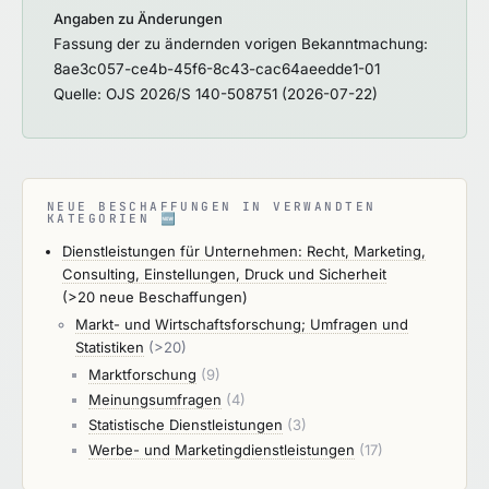
Geschäftsgeheimnisse zu behandeln sind.
qualitativen Methodenforschung vertraut und in
Angaben zu Änderungen
deren praktischen Anwendung erfahren
Fassung der zu ändernden vorigen Bekanntmachung:
(mindestens ein Jahr berufliche Erfahrung) sind.
8ae3c057-ce4b-45f6-8c43-cac64aeedde1-01
Quelle: OJS 2026/S 140-508751 (2026-07-22)
NEUE BESCHAFFUNGEN IN VERWANDTEN
KATEGORIEN
🆕
Dienstleistungen für Unternehmen: Recht, Marketing,
Consulting, Einstellungen, Druck und Sicherheit
(>20 neue Beschaffungen)
Markt- und Wirtschaftsforschung; Umfragen und
Statistiken
(>20)
Marktforschung
(9)
Meinungsumfragen
(4)
Statistische Dienstleistungen
(3)
Werbe- und Marketingdienstleistungen
(17)