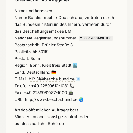
vollständig abgeschlossenes Referenzprojekt kann
mit entsprechender Erläuterung benannt werden,
Name und Adressen
wenn es mit seinem bereits abgeschlossenen Teil
Name: Bundesrepublik Deutschland, vertreten durch
die Referenzanforderungen erfüllt. Sofern es sich
das Bundesministerium des Innern, vertreten durch
um Referenzen handelt, die noch nicht
das Beschaffungsamt des BMI
abgeschlossen wurden, ist der bisher erreichte
Nationale Registrierungsnummer:
t:
0049228996100
Leistungsstand anzugeben. Das Beschaffungsamt
Postanschrift: Brühler Straße 3
des BMI entscheidet sodann nach pflichtgemäßem
Postleitzahl: 53119
Ermessen über die Anerkennung dieser Referenz.
Postort: Bonn
Noch nicht realisierte Leistungsstände können nicht
Region:
Bonn, Kreisfreie Stadt
🏙️
berücksichtigt werden. ● Für die Referenzen ist das
Land: Deutschland
🇩🇪
Formular "Vordruck Referenzen" zu verwenden.
E-Mail:
b12.31@bescha.bund.de
📧
Nutzen Sie das Formular sofern erforderlich bitte
Telefon:
+49 22899610-1031
📞
mehrfach. ● Es sind nur zwei Referenzen gefordert.
Fax: +49 2289961087-1000
📠
Es ist Ihnen unbenommen, weitere Referenzen zu
URL:
http://www.bescha.bund.de
🌏
benennen. Da das Austauschen einer fehlerhaften
Art des öffentlichen Auftraggebers
Referenz durch eine nach Ende der Angebotsfrist
Ministerium oder sonstige zentral- oder
nachgereichte bedingungsgemäße Referenz nicht
bundesstaatliche Behörde
möglich ist und in den entsprechenden Fällen den
Ausschluss des Bieters nach sich zieht, empfiehlt