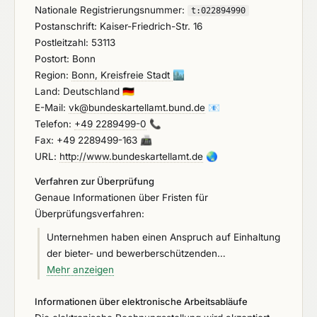
Nationale Registrierungsnummer:
Gültigkeit der Angebote (Bindefrist): ab Ende der
t:
022894990
Postanschrift: Kaiser-Friedrich-Str. 16
Angebotsfrist
Postleitzahl: 53113
Postort: Bonn
Region:
Bonn, Kreisfreie Stadt
🏙️
Land: Deutschland
🇩🇪
E-Mail:
vk@bundeskartellamt.bund.de
📧
Telefon:
+49 2289499-0
📞
Fax: +49 2289499-163
📠
URL:
http://www.bundeskartellamt.de
🌏
Verfahren zur Überprüfung
Genaue Informationen über Fristen für
Überprüfungsverfahren:
Unternehmen haben einen Anspruch auf Einhaltung
der bieter- und bewerberschützenden
Bestimmungen über das Vergabeverfahren
Mehr anzeigen
gegenüber dem öffentlichen Auftraggeber,
Informationen über elektronische Arbeitsabläufe
Bundesrepublik Deutschland, vertreten durch das