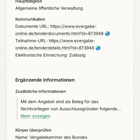
Haupttätigkeit
das Beschaffungsamt des BMI, eine Liste von
Allgemeine öffentliche Verwaltung
weiteren als bedingungsgemäß betrachteten
Kommunikation
Referenzen einzureichen.
Dokumente URL:
https://www.evergabe-
online.de/tenderdocuments.html?id=873948
🌏
Teilnahme-URL:
https://www.evergabe-
online.de/tenderdetails.html?id=873948
🌏
Elektronische Einreichung: Zulässig
Ergänzende Informationen
Zusätzliche Informationen
Mit dem Angebot sind als Beleg für das
Nichtvorliegen von Ausschlussgründen folgende
Erklärungen einzureichen: Anlage Eigenerklärung
Mehr anzeigen
Ausschlussgründe, Anlage Eigenerklärung
Körper überprüfen
Sanktionen Russland. Ort der Leistungserbringung:
Name: Vergabekammer des Bundes
deutschlandweit, siehe Leistungsbeschreibung