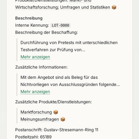
Produkte/Dienstleistungen:
Markt- und
Wirtschaftsforschung; Umfragen und Statistiken
📦
Beschreibung
Interne Kennung:
LOT-0000
Beschreibung der Beschaffung:
Durchführung von Pretests mit unterschiedlichen
Testverfahren zur Prüfung von
Erhebungsinstrumenten auf ihre
Mehr anzeigen
Nutzerfreundlichkeit, Handhabung und
Zusätzliche Informationen:
Verständlichkeit. Aus der Rahmenvereinbarung
Mit dem Angebot sind als Beleg für das
kann bis zu einem Höchstwert von 363.025,21 €
Nichtvorliegen von Ausschlussgründen folgende
netto abgerufen werden.
Erklärungen einzureichen: Anlage Eigenerklärung
Mehr anzeigen
Ausschlussgründe, Anlage Eigenerklärung
Zusätzliche Produkte/Dienstleistungen:
Sanktionen Russland. Ort der Leistungserbringung:
Marktforschung
📦
deutschlandweit, siehe Leistungsbeschreibung
Meinungsumfragen
📦
Gültigkeit der Angebote (Bindefrist): ab Ende der
Angebotsfrist
Postanschrift: Gustav-Stresemann-Ring 11
Postleitzahl: 65189