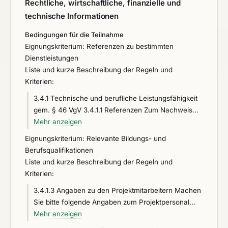
Rechtliche, wirtschaftliche, finanzielle und
technische Informationen
Bedingungen für die Teilnahme
Eignungskriterium: Referenzen zu bestimmten
Dienstleistungen
Liste und kurze Beschreibung der Regeln und
Kriterien:
3.4.1 Technische und berufliche Leistungsfähigkeit
gem. § 46 VgV 3.4.1.1 Referenzen Zum Nachweis
der technischen und beruflichen Leistungsfähigkeit
Mehr anzeigen
reichen Sie bitte eine Liste mit mindestens zwei
Eignungskriterium: Relevante Bildungs- und
geeigneten Referenzen in Bezug zur
Berufsqualifikationen
gegenständlichen Leistung ein. Stellen Sie Ihre
Liste und kurze Beschreibung der Regeln und
Leistungsfähigkeit für den Auftragsgegenstand und
Kriterien:
Ihre hierfür relevanten Erfahrungen anhand der
3.4.1.3 Angaben zu den Projektmitarbeitern Machen
Referenzen dar. Zu den Referenzen sind folgende
Sie bitte folgende Angaben zum Projektpersonal
Angaben zu machen: ● Beschreibung der
Projektleiter bzw. dessen Stellvertreter sowie deren
Mehr anzeigen
ausgeführten Leistungen, ● Wert des Auftrages, ●
Qualifikation und berufliche Werdegänge mit
Zeitraum der Leistungserbringung, ● Angabe der