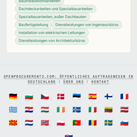
Bauinstallationsarbeiten
Dachdeckarbeiten und Spezialbauarbeiten
Spezialbauarbeiten, außer Dachbauten
Baufertigstellung
Dienstleistungen von Ingenieurbüros
Installation von elektrischen Leitungen
Dienstleistungen von Architekturbüros
OPENPROCUREMENTS.COM: ÖFFENTLICHES AUFTRAGSWESEN IN
DEUTSCHLAND
|
ÜBER UNS
|
KONTAKT
🇩🇪
🇧🇬
🇨🇿
🇩🇰
🇪🇪
🇪🇸
🇫🇮
🇫🇷
🇬🇷
🇭🇷
🇭🇺
🇮🇪
🇮🇸
🇮🇹
🇱🇹
🇱🇻
🇲🇰
🇳🇱
🇳🇴
🇵🇱
🇵🇹
🇷🇴
🇸🇪
🇸🇮
🇸🇰