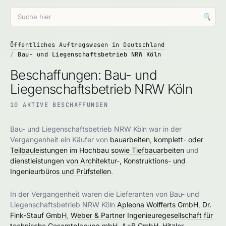
🔍
Öffentliches Auftragswesen in Deutschland
Bau- und Liegenschaftsbetrieb NRW Köln
Beschaffungen: Bau- und
Liegenschaftsbetrieb NRW Köln
10 AKTIVE BESCHAFFUNGEN
Bau- und Liegenschaftsbetrieb NRW Köln war in der
Vergangenheit ein Käufer von
bauarbeiten
,
komplett- oder
Teilbauleistungen im Hochbau sowie Tiefbauarbeiten
und
dienstleistungen von Architektur-, Konstruktions- und
Ingenieurbüros und Prüfstellen
.
In der Vergangenheit waren die Lieferanten von Bau- und
Liegenschaftsbetrieb NRW Köln
Apleona Wolfferts GmbH
,
Dr.
Fink-Stauf GmbH
,
Weber & Partner Ingenieuregesellschaft für
technische Gesamtplanung mbH
,
A+B GmbH
,
Hitzler