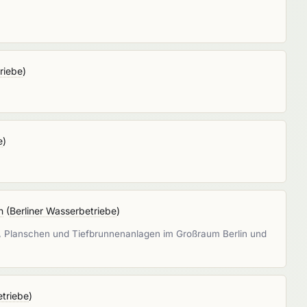
riebe
)
e
)
n
(
Berliner Wasserbetriebe
)
n, Planschen und Tiefbrunnenanlagen im Großraum Berlin und
etriebe
)