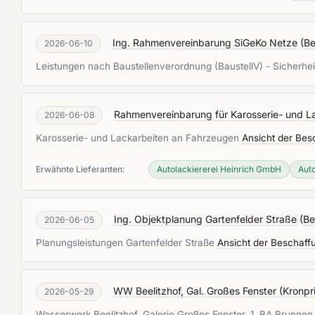
Ing. Rahmenvereinbarung SiGeKo Netze
(
Be
2026-06-10
Leistungen nach Baustellenverordnung (BaustellV) - Sicherhe
Rahmenvereinbarung für Karosserie- und L
2026-06-08
Karosserie- und Lackarbeiten an Fahrzeugen
Ansicht der Bes
Erwähnte Lieferanten:
Autolackiererei Heinrich GmbH
Aut
Ing. Objektplanung Gartenfelder Straße
(
Be
2026-06-05
Planungsleistungen Gartenfelder Straße
Ansicht der Beschaff
WW Beelitzhof, Gal. Großes Fenster (Kronp
2026-05-29
Wasserwerk Beelitzhof, Galerie Großes Fenster, 1. BA Brunnen