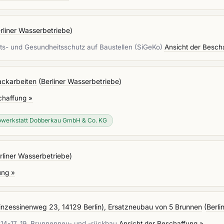
rliner Wasserbetriebe
)
its- und Gesundheitsschutz auf Baustellen (SiGeKo)
Ansicht der Besch
ackarbeiten
(
Berliner Wasserbetriebe
)
chaffung »
owerkstatt Dobberkau GmbH & Co. KG
rliner Wasserbetriebe
)
ung »
rinzessinenweg 23, 14129 Berlin), Ersatzneubau von 5 Brunnen
(
Berli
 14-17, 19, Brunnenneu- und -rückbau
Ansicht der Beschaffung »