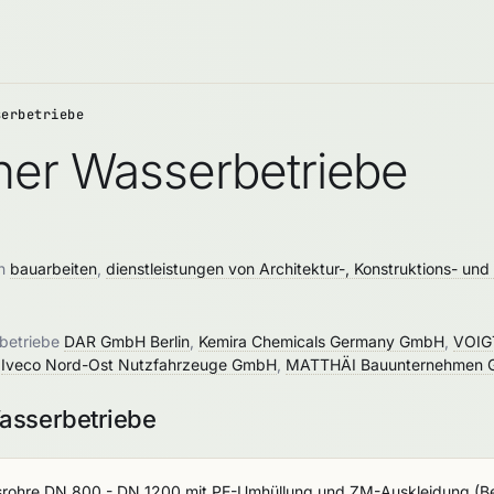
serbetriebe
ner Wasserbetriebe
on
bauarbeiten
,
dienstleistungen von Architektur-, Konstruktions- und
rbetriebe
DAR GmbH Berlin
,
Kemira Chemicals Germany GmbH
,
VOIGT
,
Iveco Nord-Ost Nutzfahrzeuge GmbH
,
MATTHÄI Bauunternehmen 
asserbetriebe
gsrohre DN 800 - DN 1200 mit PE-Umhüllung und ZM-Auskleidung
(
B