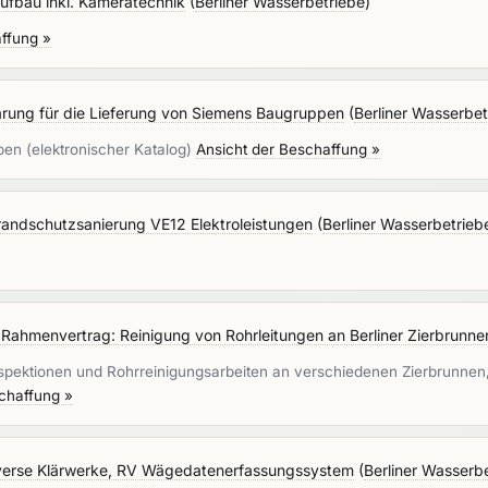
ufbau inkl. Kameratechnik
(
Berliner Wasserbetriebe
)
ffung »
rung für die Lieferung von Siemens Baugruppen
(
Berliner Wasserbet
en (elektronischer Katalog)
Ansicht der Beschaffung »
ndschutzsanierung VE12 Elektroleistungen
(
Berliner Wasserbetrieb
Rahmenvertrag: Reinigung von Rohrleitungen an Berliner Zierbrunne
spektionen und Rohrreinigungsarbeiten an verschiedenen Zierbrunne
chaffung »
verse Klärwerke, RV Wägedatenerfassungssystem
(
Berliner Wasserb