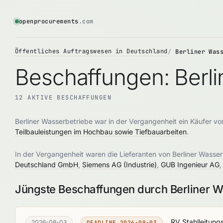
openprocurements
.com
Öffentliches Auftragswesen in Deutschland
Berliner Was
Beschaffungen: Berli
12 AKTIVE BESCHAFFUNGEN
Berliner Wasserbetriebe war in der Vergangenheit ein Käufer v
Teilbauleistungen im Hochbau sowie Tiefbauarbeiten
.
In der Vergangenheit waren die Lieferanten von Berliner Wasse
Deutschland GmbH
,
Siemens AG (Industrie)
,
GUB Ingenieur AG
Jüngste Beschaffungen durch Berliner W
RV Stahlleitun
2026-08-03
DEADLINE 2026-09-03