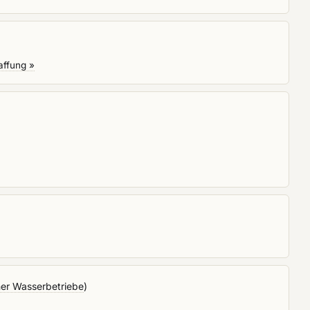
affung »
ner Wasserbetriebe
)