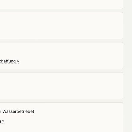
chaffung »
er Wasserbetriebe
)
g »