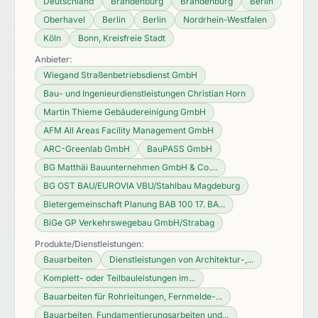
Deutschland
Brandenburg
Brandenburg
Berlin
Oberhavel
Berlin
Berlin
Nordrhein-Westfalen
Köln
Bonn, Kreisfreie Stadt
Anbieter:
Wiegand Straßenbetriebsdienst GmbH
Bau- und Ingenieurdienstleistungen Christian Horn
Martin Thieme Gebäudereinigung GmbH
AFM All Areas Facility Management GmbH
ARC-Greenlab GmbH
BauPASS GmbH
BG Matthäi Bauunternehmen GmbH & Co....
BG OST BAU/EUROVIA VBU/Stahlbau Magdeburg
Bietergemeinschaft Planung BAB 100 17. BA...
BiGe GP Verkehrswegebau GmbH/Strabag
Produkte/Dienstleistungen:
Bauarbeiten
Dienstleistungen von Architektur-,...
Komplett- oder Teilbauleistungen im...
Bauarbeiten für Rohrleitungen, Fernmelde-...
Bauarbeiten, Fundamentierungsarbeiten und...