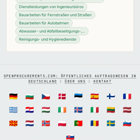
Dienstleistungen von Ingenieurbüros
Bauarbeiten für Fernstraßen und Straßen
Bauarbeiten für Autobahnen
Abwasser- und Abfallbeseitigungs-,...
Reinigungs- und Hygienedienste
OPENPROCUREMENTS.COM: ÖFFENTLICHES AUFTRAGSWESEN IN
DEUTSCHLAND
|
ÜBER UNS
|
KONTAKT
🇩🇪
🇧🇬
🇨🇿
🇩🇰
🇪🇪
🇪🇸
🇫🇮
🇫🇷
🇬🇷
🇭🇷
🇭🇺
🇮🇪
🇮🇸
🇮🇹
🇱🇹
🇱🇻
🇲🇰
🇳🇱
🇳🇴
🇵🇱
🇵🇹
🇷🇴
🇸🇪
🇸🇮
🇸🇰