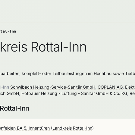
ttal-Inn
reis Rottal-Inn
uarbeiten
,
komplett- oder Teilbauleistungen im Hochbau sowie Tief
al-Inn
Schwibach Heizung-Service-Sanitär GmbH
,
COPLAN AG
,
Elek
lich GmbH
,
Hofbauer Heizung - Lüftung - Sanitär GmbH & Co. KG
,
Re
Rottal-Inn
nfelden BA 5, Innentüren
(
Landkreis Rottal-Inn
)