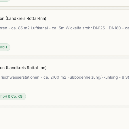
ion
(
Landkreis Rottal-Inn
)
atoren - ca. 85 m2 Luftkanal - ca. 5m Wickelfalzrohr DN125 - DN180 - 
GmbH
ion
(
Landkreis Rottal-Inn
)
 Frischwasserstationen - ca. 2100 m2 Fußbodenheizung/-kühlung - 8 St
GmbH & Co. KG