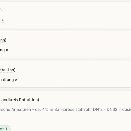
n
)
 »
Inn
)
ung »
ttal-Inn
)
haffung »
Landkreis Rottal-Inn
)
ktronische Armaturen - ca. 415 m Sanitäredelstahlrohr DN12 - DN32 i
GmbH