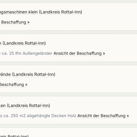
ngsmaschinen klein
(
Landkreis Rottal-Inn
)
r Beschaffung »
n
(
Landkreis Rottal-Inn
)
e ca. 25 lfm Außengeländer
Ansicht der Beschaffung »
wände
(
Landkreis Rottal-Inn
)
 Beschaffung »
ten
(
Landkreis Rottal-Inn
)
olz ca. 250 m2 abgehängte Decken Holz
Ansicht der Beschaffung »
eis Rottal-Inn
)