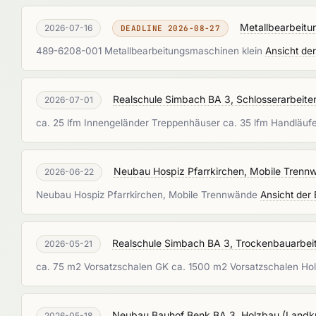
Metallbearbeitu
2026-07-16
DEADLINE 2026-08-27
489-6208-001 Metallbearbeitungsmaschinen klein
Ansicht de
Realschule Simbach BA 3, Schlosserarbeite
2026-07-01
ca. 25 lfm Innengeländer Treppenhäuser ca. 35 lfm Handläuf
Neubau Hospiz Pfarrkirchen, Mobile Trenn
2026-06-22
Neubau Hospiz Pfarrkirchen, Mobile Trennwände
Ansicht der
Realschule Simbach BA 3, Trockenbauarbei
2026-05-21
ca. 75 m2 Vorsatzschalen GK ca. 1500 m2 Vorsatzschalen H
Neubau Bauhof Benk BA 3, Holzbau
(
Landkr
2026-05-18