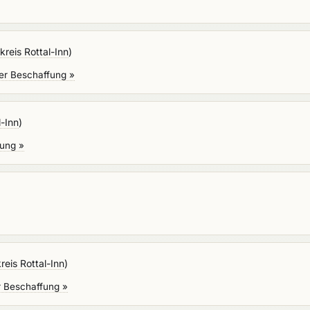
reis Rottal-Inn
)
er Beschaffung »
l-Inn
)
fung »
reis Rottal-Inn
)
r Beschaffung »