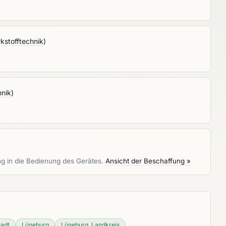
rkstofftechnik
)
hnik
)
ng in die Bedienung des Gerätes.
Ansicht der Beschaffung »
tadt
Lüneburg
Lüneburg, Landkreis