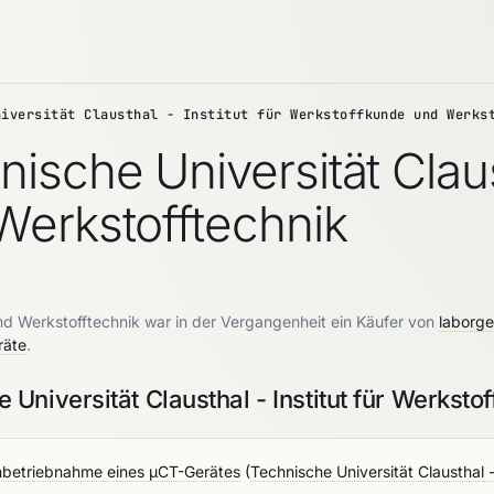
niversität Clausthal - Institut für Werkstoffkunde und Werks
sche Universität Clausth
Werkstofftechnik
und Werkstofftechnik war in der Vergangenheit ein Käufer von
laborge
räte
.
niversität Clausthal - Institut für Werksto
Inbetriebnahme eines µCT-Gerätes
(
Technische Universität Clausthal 