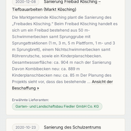
Sanierung Freibad Kösching –
2020-12-08
Tiefbauarbeiten
(
Markt Kösching
)
Die Marktgemeinde Kösching plant die Sanierung des
„Freibades Kösching.“ Beim Freibad Kösching handelt es
sich um ein Freibad bestehend aus 50 m-
Schwimmerbecken samt Sprunggrube mit
Sprungattraktionen (1 m, 3 m, 5 m Plattform, 1 m- und 3
m Sprungbrett), einem Nichtschwimmerbecken samt
Röhrenrutsche, sowie ein Kinderplanschbecken.
Gesamtwasserfläche: ca. 904 m nach der Sanierung
Davon Kombibecken neu: ca. 889 m
Kinderplanschbecken neu: ca. 85 m Der Planung des
Projekts sieht vor, dass das bestehende …
Ansicht der
Beschaffung »
Erwähnte Lieferanten:
Garten- und Landschaftsbau Fiedler GmbH Co. KG
Sanierung des Schulzentrums
2020-10-23