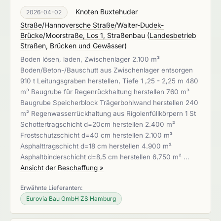
Knoten Buxtehuder
2026-04-02
Straße/Hannoversche Straße/Walter-Dudek-
Brücke/Moorstraße, Los 1, Straßenbau
(
Landesbetrieb
Straßen, Brücken und Gewässer
)
Boden lösen, laden, Zwischenlager 2.100 m³
Boden/Beton-/Bauschutt aus Zwischenlager entsorgen
910 t Leitungsgraben herstellen, Tiefe 1 ,25 - 2,25 m 480
m³ Baugrube für Regenrückhaltung herstellen 760 m³
Baugrube Speicherblock Trägerbohlwand herstellen 240
m² Regenwasserrückhaltung aus Rigolenfüllkörpern 1 St
Schottertragschicht d=20cm herstellen 2.400 m²
Frostschutzschicht d=40 cm herstellen 2.100 m³
Asphalttragschicht d=18 cm herstellen 4.900 m²
Asphaltbinderschicht d=8,5 cm herstellen 6,750 m² …
Ansicht der Beschaffung »
Erwähnte Lieferanten:
Eurovia Bau GmbH ZS Hamburg