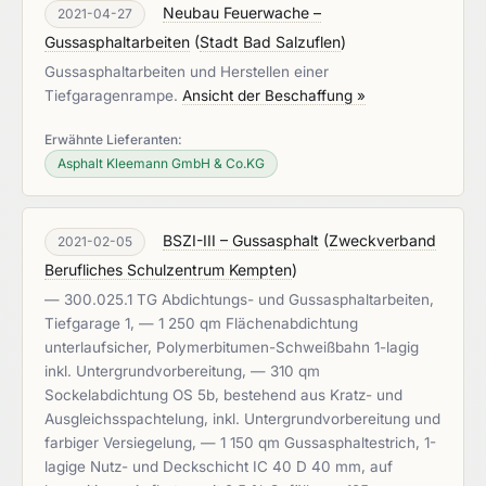
Neubau Feuerwache –
2021-04-27
Gussasphaltarbeiten
(
Stadt Bad Salzuflen
)
Gussasphaltarbeiten und Herstellen einer
Tiefgaragenrampe.
Ansicht der Beschaffung »
Erwähnte Lieferanten:
Asphalt Kleemann GmbH & Co.KG
BSZI-III – Gussasphalt
(
Zweckverband
2021-02-05
Berufliches Schulzentrum Kempten
)
— 300.025.1 TG Abdichtungs- und Gussasphaltarbeiten,
Tiefgarage 1, — 1 250 qm Flächenabdichtung
unterlaufsicher, Polymerbitumen-Schweißbahn 1-lagig
inkl. Untergrundvorbereitung, — 310 qm
Sockelabdichtung OS 5b, bestehend aus Kratz- und
Ausgleichsspachtelung, inkl. Untergrundvorbereitung und
farbiger Versiegelung, — 1 150 qm Gussasphaltestrich, 1-
lagige Nutz- und Deckschicht IC 40 D 40 mm, auf