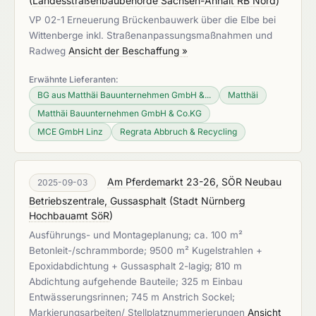
(
Landesstraßenbaubehörde Sachsen-Anhalt RB Nord
)
VP 02-1 Erneuerung Brückenbauwerk über die Elbe bei
Wittenberge inkl. Straßenanpassungsmaßnahmen und
Radweg
Ansicht der Beschaffung »
Erwähnte Lieferanten:
BG aus Matthäi Bauunternehmen GmbH &...
Matthäi
Matthäi Bauunternehmen GmbH & Co.KG
MCE GmbH Linz
Regrata Abbruch & Recycling
Am Pferdemarkt 23-26, SÖR Neubau
2025-09-03
Betriebszentrale, Gussasphalt
(
Stadt Nürnberg
Hochbauamt SöR
)
Ausführungs- und Montageplanung; ca. 100 m²
Betonleit-/schrammborde; 9500 m² Kugelstrahlen +
Epoxidabdichtung + Gussasphalt 2-lagig; 810 m
Abdichtung aufgehende Bauteile; 325 m Einbau
Entwässerungsrinnen; 745 m Anstrich Sockel;
Markierungsarbeiten/ Stellplatznummerierungen
Ansicht