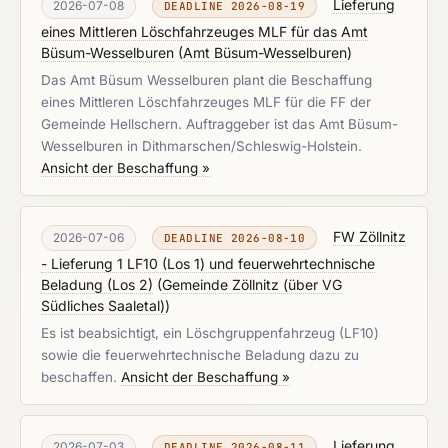
Lieferung
2026-07-08
DEADLINE 2026-08-19
eines Mittleren Löschfahrzeuges MLF für das Amt
Büsum-Wesselburen
(
Amt Büsum-Wesselburen
)
Das Amt Büsum Wesselburen plant die Beschaffung
eines Mittleren Löschfahrzeuges MLF für die FF der
Gemeinde Hellschern. Auftraggeber ist das Amt Büsum-
Wesselburen in Dithmarschen/Schleswig-Holstein.
Ansicht der Beschaffung »
FW Zöllnitz
2026-07-06
DEADLINE 2026-08-10
- Lieferung 1 LF10 (Los 1) und feuerwehrtechnische
Beladung (Los 2)
(
Gemeinde Zöllnitz (über VG
Südliches Saaletal)
)
Es ist beabsichtigt, ein Löschgruppenfahrzeug (LF10)
sowie die feuerwehrtechnische Beladung dazu zu
beschaffen.
Ansicht der Beschaffung »
Lieferung
2026-07-03
DEADLINE 2026-08-11