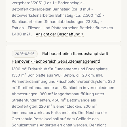
vergeben: V2051 (Los 1 - Bodenbelag): -
Betonfertigteilarbeiten Bahnsteig (ca. 8 m3) -
Betonwerksteinarbeiten Bahnsteig (ca. 2.500 m2) -
Stahlbauarbeiten (Schachtabdeckungen 23 Stk., -
Estrich-, Fliesen- und Plattenarbeiten Betriebsräume (ca.
1.400 m2) …
Ansicht der Beschaffung »
Rohbauarbeiten
(
Landeshauptstadt
2026-03-16
Hannover - Fachbereich Gebäudemanagement
)
1300 m³ Erdaushub für Fundamente und Bodenplatte,
1350 m³ Sohlplatte aus WU- Beton, d= 20 cm, inkl.
Perimeterdämmung und Frischbetonverbundsystem, 230
m³ Streifenfundamente aus Stahlbeton in verschiedenen
Abmessungen, 360 m³ Magerbetonauffüllung unter
Streifenfundamenten, 450 m² Betonwände als
Betonfertigteil, 220 m² Elementdecken, 200 m²
Innenmauerwerk aus Kalksandstein. Der Neubau der
Oberschule Pestalozzi soll auf dem Gelände des
Schulzentrums Anderten errichtet werden. Der nicht