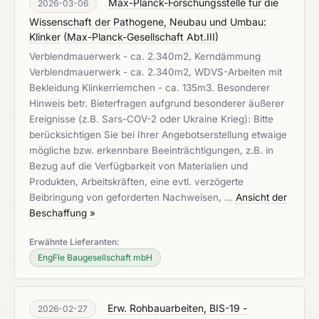
Max-Planck-Forschungsstelle für die
2026-03-06
Wissenschaft der Pathogene, Neubau und Umbau:
Klinker
(
Max-Planck-Gesellschaft Abt.III
)
Verblendmauerwerk - ca. 2.340m2, Kerndämmung
Verblendmauerwerk - ca. 2.340m2, WDVS-Arbeiten mit
Bekleidung Klinkerriemchen - ca. 135m3. Besonderer
Hinweis betr. Bieterfragen aufgrund besonderer äußerer
Ereignisse (z.B. Sars-COV-2 oder Ukraine Krieg): Bitte
berücksichtigen Sie bei Ihrer Angebotserstellung etwaige
mögliche bzw. erkennbare Beeinträchtigungen, z.B. in
Bezug auf die Verfügbarkeit von Materialien und
Produkten, Arbeitskräften, eine evtl. verzögerte
Beibringung von geforderten Nachweisen, …
Ansicht der
Beschaffung »
Erwähnte Lieferanten:
EngFle Baugesellschaft mbH
Erw. Rohbauarbeiten, BIS-19 -
2026-02-27