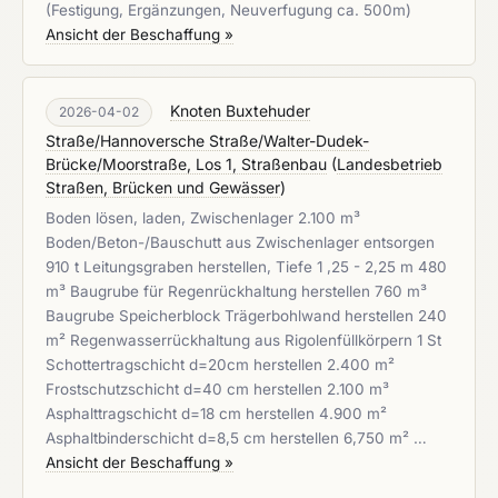
(Festigung, Ergänzungen, Neuverfugung ca. 500m)
Ansicht der Beschaffung »
Knoten Buxtehuder
2026-04-02
Straße/Hannoversche Straße/Walter-Dudek-
Brücke/Moorstraße, Los 1, Straßenbau
(
Landesbetrieb
Straßen, Brücken und Gewässer
)
Boden lösen, laden, Zwischenlager 2.100 m³
Boden/Beton-/Bauschutt aus Zwischenlager entsorgen
910 t Leitungsgraben herstellen, Tiefe 1 ,25 - 2,25 m 480
m³ Baugrube für Regenrückhaltung herstellen 760 m³
Baugrube Speicherblock Trägerbohlwand herstellen 240
m² Regenwasserrückhaltung aus Rigolenfüllkörpern 1 St
Schottertragschicht d=20cm herstellen 2.400 m²
Frostschutzschicht d=40 cm herstellen 2.100 m³
Asphalttragschicht d=18 cm herstellen 4.900 m²
Asphaltbinderschicht d=8,5 cm herstellen 6,750 m² …
Ansicht der Beschaffung »