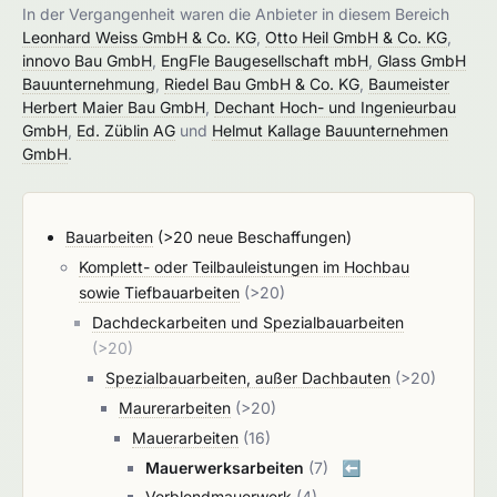
In der Vergangenheit waren die Anbieter in diesem Bereich
Leonhard Weiss GmbH & Co. KG
,
Otto Heil GmbH & Co. KG
,
innovo Bau GmbH
,
EngFle Baugesellschaft mbH
,
Glass GmbH
Bauunternehmung
,
Riedel Bau GmbH & Co. KG
,
Baumeister
Herbert Maier Bau GmbH
,
Dechant Hoch- und Ingenieurbau
GmbH
,
Ed. Züblin AG
und
Helmut Kallage Bauunternehmen
GmbH
.
Bauarbeiten
(>20 neue Beschaffungen)
Komplett- oder Teilbauleistungen im Hochbau
sowie Tiefbauarbeiten
(>20)
Dachdeckarbeiten und Spezialbauarbeiten
(>20)
Spezialbauarbeiten, außer Dachbauten
(>20)
Maurerarbeiten
(>20)
Mauerarbeiten
(16)
Mauerwerksarbeiten
(7)
⬅️
Verblendmauerwerk
(4)