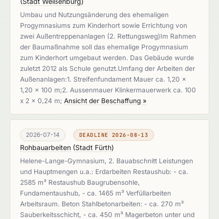
(
Stadt Weißenburg
)
Umbau und Nutzungsänderung des ehemaligen
Progymnasiums zum Kinderhort sowie Errichtung von
zwei Außentreppenanlagen (2. Rettungsweg)Im Rahmen
der Baumaßnahme soll das ehemalige Progymnasium
zum Kinderhort umgebaut werden. Das Gebäude wurde
zuletzt 2012 als Schule genutzt.Umfang der Arbeiten der
Außenanlagen:1. Streifenfundament Mauer ca. 1,20 x
1,20 x 100 m;2. Aussenmauer Klinkermauerwerk ca. 100
x 2 x 0,24 m;
Ansicht der Beschaffung »
2026-07-14
DEADLINE 2026-08-13
Rohbauarbeiten
(
Stadt Fürth
)
Helene-Lange-Gymnasium, 2. Bauabschnitt Leistungen
und Hauptmengen u.a.: Erdarbeiten Restaushub: - ca.
2585 m³ Restaushub Baugrubensohle,
Fundamentaushub, - ca. 1465 m³ Verfüllarbeiten
Arbeitsraum. Beton Stahlbetonarbeiten: - ca. 270 m³
Sauberkeitsschicht, - ca. 450 m³ Magerbeton unter und