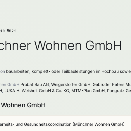
nen GmbH
nchner Wohnen GmbH
von
bauarbeiten
,
komplett- oder Teilbauleistungen im Hochbau sowie
ohnen GmbH
Probat Bau AG
,
Weigerstorfer GmbH
,
Gebrüder Peters 
H
,
LUKA H. Weisheit GmbH & Co. KG
,
MTM-Plan GmbH
,
Pangratz G
er Wohnen GmbH
erheits- und Gesundheitskoordination
(
Münchner Wohnen GmbH
)