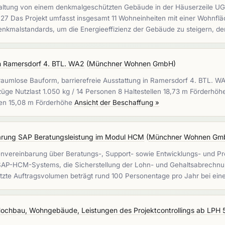
haltung von einem denkmalgeschützten Gebäude in der Häuserzeile UG
 27 Das Projekt umfasst insgesamt 11 Wohneinheiten mit einer Wohnfl
Denkmalstandards, um die Energieeffizienz der Gebäude zu steigern,
 Ramersdorf 4. BTL. WA2
(
Münchner Wohnen GmbH
)
umlose Bauform, barrierefreie Ausstattung in Ramersdorf 4. BTL. W
ge Nutzlast 1.050 kg / 14 Personen 8 Haltestellen 18,73 m Förderhöhe 
llen 15,08 m Förderhöhe
Ansicht der Beschaffung »
rung SAP Beratungsleistung im Modul HCM
(
Münchner Wohnen Gm
envereinbarung über Beratungs-, Support- sowie Entwicklungs- und 
P-HCM-Systems, die Sicherstellung der Lohn- und Gehaltsabrechnung 
ätzte Auftragsvolumen beträgt rund 100 Personentage pro Jahr bei e
Hochbau, Wohngebäude, Leistungen des Projektcontrollings ab LPH 5