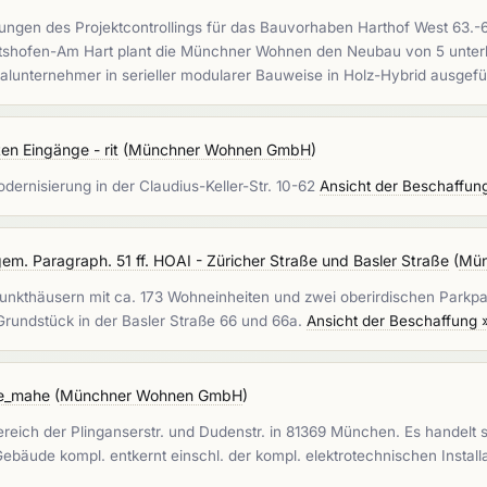
ungen des Projektcontrollings für das Bauvorhaben Harthof West 63.-
bertshofen-Am Hart plant die Münchner Wohnen den Neubau von 5 unte
alunternehmer in serieller modularer Bauweise in Holz-Hybrid ausgefü
en Eingänge - rit
(
Münchner Wohnen GmbH
)
ernisierung in der Claudius-Keller-Str. 10-62
Ansicht der Beschaffun
m. Paragraph. 51 ff. HOAI - Züricher Straße und Basler Straße
(
Mün
kthäusern mit ca. 173 Wohneinheiten und zwei oberirdischen Parkpal
rundstück in der Basler Straße 66 und 66a.
Ansicht der Beschaffung 
ge_mahe
(
Münchner Wohnen GmbH
)
reich der Plinganserstr. und Dudenstr. in 81369 München. Es handel
bäude kompl. entkernt einschl. der kompl. elektrotechnischen Instal