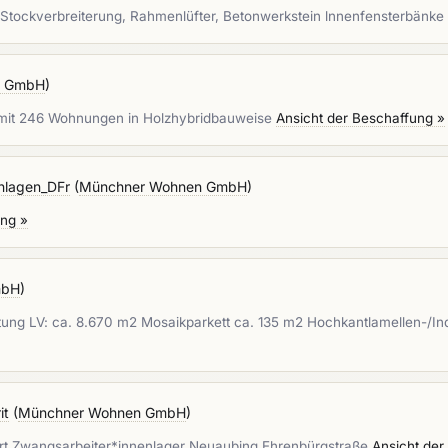
 Stockverbreiterung, Rahmenlüfter, Betonwerkstein lnnenfensterbänke
n GmbH
)
. mit 246 Wohnungen in Holzhybridbauweise
Ansicht der Beschaffung »
nlagen_DFr
(
Münchner Wohnen GmbH
)
ung »
mbH
)
stung LV: ca. 8.670 m2 Mosaikparkett ca. 135 m2 Hochkantlamellen-/In
it
(
Münchner Wohnen GmbH
)
rt Zwangsarbeiter*innenlager Neuaubing Ehrenbürgstraße
Ansicht der