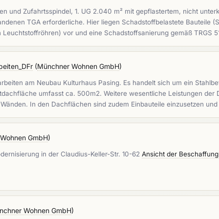
n und Zufahrtsspindel, 1. UG 2.040 m² mit gepflastertem, nicht unter
andenen TGA erforderliche. Hier liegen Schadstoffbelastete Bauteile
n Leuchtstoffröhren) vor und eine Schadstoffsanierung gemäß TRGS
beiten_DFr
(
Münchner Wohnen GmbH
)
rbeiten am Neubau Kulturhaus Pasing. Es handelt sich um ein Stahl
mtdachfläche umfasst ca. 500m2. Weitere wesentliche Leistungen de
 Wänden. In den Dachflächen sind zudem Einbauteile einzusetzen und
 Wohnen GmbH
)
rnisierung in der Claudius-Keller-Str. 10-62
Ansicht der Beschaffung
nchner Wohnen GmbH
)