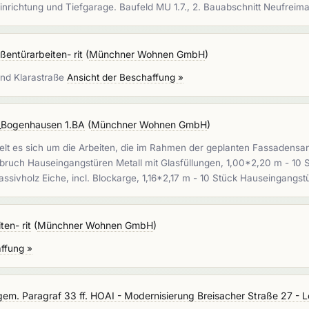
nrichtung und Tiefgarage. Baufeld MU 1.7., 2. Bauabschnitt Neufre
ßentürarbeiten- rit
(
Münchner Wohnen GmbH
)
und Klarastraße
Ansicht der Beschaffung »
Bogenhausen 1.BA
(
Münchner Wohnen GmbH
)
lt es sich um die Arbeiten, die im Rahmen der geplanten Fassadensa
uch Hauseingangstüren Metall mit Glasfüllungen, 1,00*2,20 m - 10 S
ssivholz Eiche, incl. Blockarge, 1,16*2,17 m - 10 Stück Hauseingangs
en- rit
(
Münchner Wohnen GmbH
)
ffung »
em. Paragraf 33 ff. HOAI - Modernisierung Breisacher Straße 27 - L