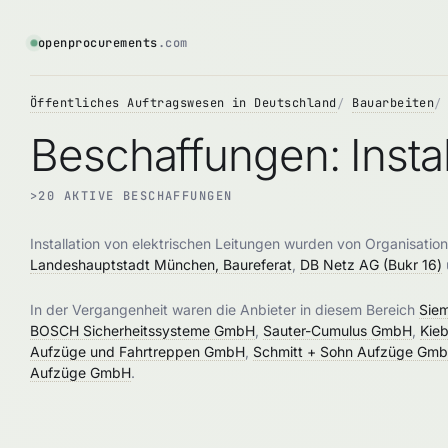
openprocurements
.com
Öffentliches Auftragswesen in Deutschland
Bauarbeiten
Beschaffungen: Instal
>20 AKTIVE BESCHAFFUNGEN
Installation von elektrischen Leitungen wurden von Organisati
Landeshauptstadt München, Baureferat
,
DB Netz AG (Bukr 16)
In der Vergangenheit waren die Anbieter in diesem Bereich
Sie
BOSCH Sicherheitssysteme GmbH
,
Sauter-Cumulus GmbH
,
Kie
Aufzüge und Fahrtreppen GmbH
,
Schmitt + Sohn Aufzüge Gmb
Aufzüge GmbH
.