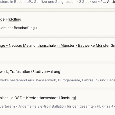
em, in Boden, aP., Schlitze und Steigtrassen - 2 Stockwerk-/ …
Ansi
de Fridolfing
)
icht der Beschaffung »
lage - Neubau Melanchthonschule in Münster - Bauwerke Münster 
erk, Trafostation
(
Stadtverwaltung
)
erwerks bestehend aus: Wasserwerk, Bürogebäude, Fahrzeug- und Lage
anischule OSZ + Kredo
(
Hansestadt Lüneburg
)
erteilern - Allgemeine Elektroinstallation für den gesamten FUR-Trak