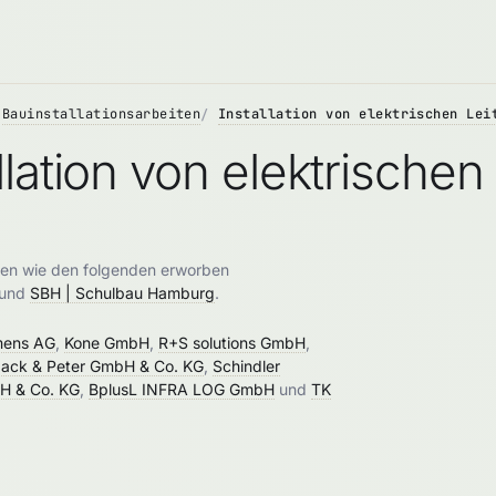
Bauinstallationsarbeiten
Installation von elektrischen Lei
lation von elektrischen
onen wie den folgenden erworben
und
SBH | Schulbau Hamburg
.
mens AG
,
Kone GmbH
,
R+S solutions GmbH
,
back & Peter GmbH & Co. KG
,
Schindler
H & Co. KG
,
BplusL INFRA LOG GmbH
und
TK