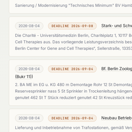
Sanierung / Modernisierung "Technisches Minimum" BV Hamb
Stark- und Sch
2026-08-04
DEADLINE 2026-09-08
Die Charité - Universitätsmedizin Berlin, Charitéplatz 1, 101
Cell Therapies aus. Das vorliegende Leistungsverzeichnis be
Berlin Center for Gene and Cell Therapies“, Sellerstraße, 13
Bf. Berlin Zool
2026-08-04
DEADLINE 2026-09-04
(Bukr 11)
)
2. BA ME im EG u. KG 480 m Demontage Rohr 12 St Demontage 
Reservesprinkler nass 5 St Sprinkler in Trockenleitung hänge
genutet 462 St T Stück reduziert genutet 42 St Kreuzstück r
Neubau Betrieb
2026-08-04
DEADLINE 2026-09-04
Lieferung und Inbetriebnahme von Trafostationen, gemäß Ver