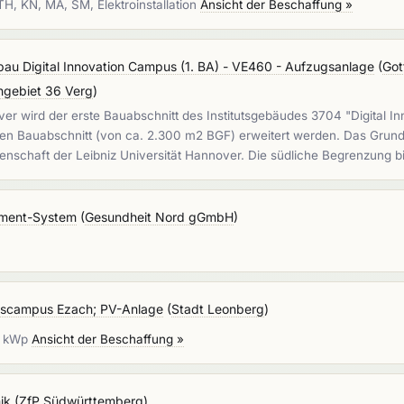
H, KN, MA, SM, Elektroinstallation
Ansicht der Beschaffung »
au Digital Innovation Campus (1. BA) - VE460 - Aufzugsanlage
(
Got
hgebiet 36 Verg
)
 wird der erste Bauabschnitt des Institutsgebäudes 3704 "Digital In
n Bauabschnitt (von ca. 2.300 m2 BGF) erweitert werden. Das Grundstü
genschaft der Leibniz Universität Hannover. Die südliche Begrenzung b
ment-System
(
Gesundheit Nord gGmbH
)
gscampus Ezach; PV-Anlage
(
Stadt Leonberg
)
52 kWp
Ansicht der Beschaffung »
ik
(
ZfP Südwürttemberg
)