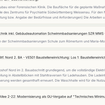
bau einer Forensischen Klinik. Die Baufläche für die geplante Maßnah
de des Zentrums für Psychiatrie Südwürttemberg Weissenau. Für den N
istung bzw. Angabe der Bedürfnisse und Anforderungen) Die Arbeiten
hnik inkl. Gebäudeautomation Schwimmbadsanierungen SZR MMS
n der Schwimmbadsanierungen Schule zum Römerturm und Maria-Mo
tf. Nord 2. BA - VE501 Baustelleneinrichtung: Los 1: Baustelleneinri
hof Nord im 2. Bauabschnitt grundlegend, um die vollständige Elektrifi
llung in Abstellblöcken mit Stahltraversen für Ladehauben. Die Ladein
serung werden gesamthaft erneuert. Die Waschhalle wird für die Nut
llee 2-22: Modernisierung als GU-Vergabe auf "Technisches Min