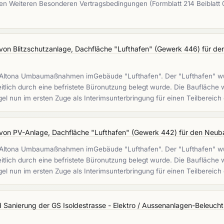
en Weiteren Besonderen Vertragsbedingungen (Formblatt 214 Beiblatt
von Blitzschutzanlage, Dachfläche "Lufthafen" (Gewerk 446) für d
 Altona Umbaumaßnahmen imGebäude "Lufthafen". Der "Lufthafen" wur
zeitlich durch eine befristete Büronutzung belegt wurde. Die Bauflä
gel nun im ersten Zuge als Interimsunterbringung für einen Teilbereic
von PV-Anlage, Dachfläche "Lufthafen" (Gewerk 442) für den Neu
 Altona Umbaumaßnahmen imGebäude "Lufthafen". Der "Lufthafen" wur
zeitlich durch eine befristete Büronutzung belegt wurde. Die Bauflä
gel nun im ersten Zuge als Interimsunterbringung für einen Teilbereic
 Sanierung der GS Isoldestrasse - Elektro / Aussenanlagen-Beleuch