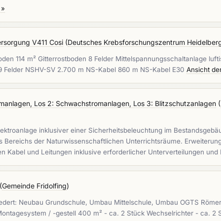
 »
rsorgung V411 Cosi
(
Deutsches Krebsforschungszentrum Heidelber
n 114 m² Gitterrostboden 8 Felder Mittelspannungsschaltanlage lufti
 9 Felder NSHV-SV 2.700 m NS-Kabel 860 m NS-Kabel E30
Ansicht de
omanlagen, Los 2: Schwachstromanlagen, Los 3: Blitzschutzanlagen
(
ektroanlage inklusiver einer Sicherheitsbeleuchtung im Bestandsgebä
s Bereichs der Naturwissenschaftlichen Unterrichtsräume. Erweiteru
en Kabel und Leitungen inklusive erforderlicher Unterverteilungen u
(
Gemeinde Fridolfing
)
ergliedert: Neubau Grundschule, Umbau Mittelschule, Umbau OGTS Röme
ntagesystem / -gestell 400 m² - ca. 2 Stück Wechselrichter - ca. 2 S