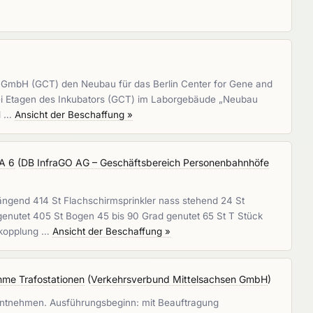
rlin GmbH (GCT) den Neubau für das Berlin Center for Gene and
drei Etagen des Inkubators (GCT) im Laborgebäude „Neubau
nd …
Ansicht der Beschaffung »
BA 6
(
DB InfraGO AG – Geschäftsbereich Personenbahnhöfe
ngend 414 St Flachschirmsprinkler nass stehend 24 St
 genutet 405 St Bogen 45 bis 90 Grad genutet 65 St T Stück
hrkopplung …
Ansicht der Beschaffung »
hme Trafostationen
(
Verkehrsverbund Mittelsachsen GmbH
)
 entnehmen. Ausführungsbeginn: mit Beauftragung