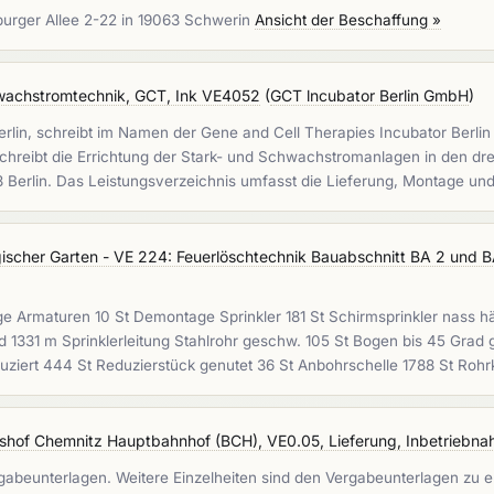
urger Allee 2-22 in 19063 Schwerin
Ansicht der Beschaffung »
wachstromtechnik, GCT, Ink VE4052
(
GCT lncubator Berlin GmbH
)
17 Berlin, schreibt im Namen der Gene and Cell Therapies Incubator Be
schreibt die Errichtung der Stark- und Schwachstromanlagen in den 
353 Berlin. Das Leistungsverzeichnis umfasst die Lieferung, Montage u
ogischer Garten - VE 224: Feuerlöschtechnik Bauabschnitt BA 2 und 
Armaturen 10 St Demontage Sprinkler 181 St Schirmsprinkler nass hä
nd 1331 m Sprinklerleitung Stahlrohr geschw. 105 St Bogen bis 45 Grad
eduziert 444 St Reduzierstück genutet 36 St Anbohrschelle 1788 St Ro
shof Chemnitz Hauptbahnhof (BCH), VE0.05, Lieferung, Inbetriebna
gabeunterlagen. Weitere Einzelheiten sind den Vergabeunterlagen zu