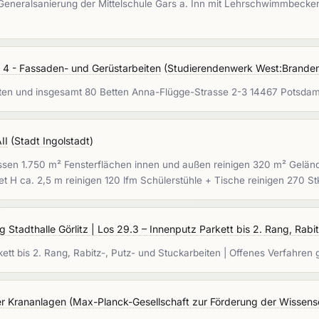
„Generalsanierung der Mittelschule Gars a. Inn mit Lehrschwimmbecken
 4 - Fassaden- und Gerüstarbeiten
(
Studierendenwerk West:Brande
eiten und insgesamt 80 Betten Anna-Flügge-Strasse 2-3 14467 Potsd
II
(
Stadt Ingolstadt
)
ssen 1.750 m² Fensterflächen innen und außen reinigen 320 m² Geländ
et H ca. 2,5 m reinigen 120 lfm Schülerstühle + Tische reinigen 270 S
Stadthalle Görlitz | Los 29.3 – Innenputz Parkett bis 2. Rang, Rabit
kett bis 2. Rang, Rabitz-, Putz- und Stuckarbeiten | Offenes Verfahre
er Krananlagen
(
Max-Planck-Gesellschaft zur Förderung der Wissensc