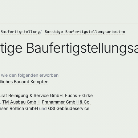
Baufertigstellung
Sonstige Baufertigstellungsarbeiten
ige Baufertigstellungs
n wie den folgenden erworben
tliches Bauamt Kempten
.
rat Reinigung & Service GmbH
,
Fuchs + Girke
,
TM Ausbau GmbH
,
Frahammer GmbH & Co.
iesen Röhlich GmbH
und
GSI Gebäudeservice