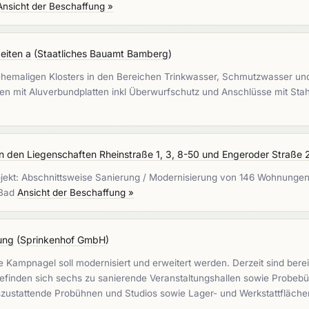
Ansicht der Beschaffung »
eiten a
(
Staatliches Bauamt Bamberg
)
 ehemaligen Klosters in den Bereichen Trinkwasser, Schmutzwasser un
assen mit Aluverbundplatten inkl Überwurfschutz und Anschlüsse mit St
in den Liegenschaften Rheinstraße 1, 3, 8-50 und Engeroder Straße 
Projekt: Abschnittsweise Sanierung / Modernisierung von 146 Wohnunge
-Bad
Ansicht der Beschaffung »
ung
(
Sprinkenhof GmbH
)
te Kampnagel soll modernisiert und erweitert werden. Derzeit sind ber
efinden sich sechs zu sanierende Veranstaltungshallen sowie Probebüh
uszustattende Probühnen und Studios sowie Lager- und Werkstattfläch