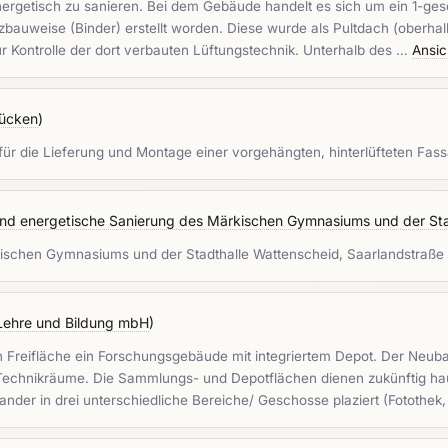
rgetisch zu sanieren. Bei dem Gebäude handelt es sich um ein 1-gesch
zbauweise (Binder) erstellt worden. Diese wurde als Pultdach (oberha
ur Kontrolle der dort verbauten Lüftungstechnik. Unterhalb des …
Ansic
rücken
)
ür die Lieferung und Montage einer vorgehängten, hinterlüfteten Fas
nd energetische Sanierung des Märkischen Gymnasiums und der Stad
ischen Gymnasiums und der Stadthalle Wattenscheid, Saarlandstraße 
 Lehre und Bildung mbH
)
n Freifläche ein Forschungsgebäude mit integriertem Depot. Der Neu
d Technikräume. Die Sammlungs- und Depotflächen dienen zukünftig ha
r in drei unterschiedliche Bereiche/ Geschosse plaziert (Fotothek, 