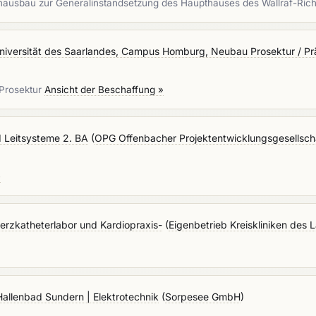
enausbau zur Generalinstandsetzung des Haupthauses des Wallraf-Ri
niversität des Saarlandes, Campus Homburg, Neubau Prosektur / Prä
 Prosektur
Ansicht der Beschaffung »
 Leitsysteme 2. BA
(
OPG Offenbacher Projektentwicklungsgesellsc
»
erzkatheterlabor und Kardiopraxis-
(
Eigenbetrieb Kreiskliniken des
allenbad Sundern | Elektrotechnik
(
Sorpesee GmbH
)