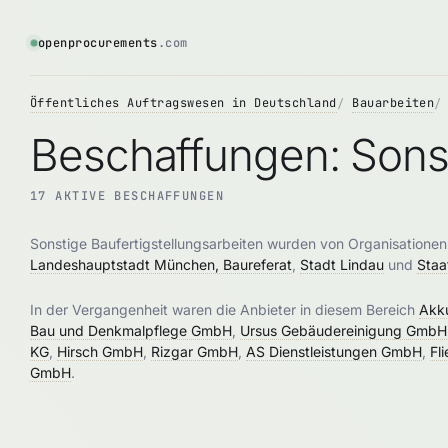
openprocurements
.com
Öffentliches Auftragswesen in Deutschland
Bauarbeiten
Beschaffungen: Sonst
17 AKTIVE BESCHAFFUNGEN
Sonstige Baufertigstellungsarbeiten wurden von Organisatione
Landeshauptstadt München, Baureferat
,
Stadt Lindau
und
Staa
In der Vergangenheit waren die Anbieter in diesem Bereich
Akku
Bau und Denkmalpflege GmbH
,
Ursus Gebäudereinigung GmbH
KG
,
Hirsch GmbH
,
Rizgar GmbH
,
AS Dienstleistungen GmbH
,
Fl
GmbH
.