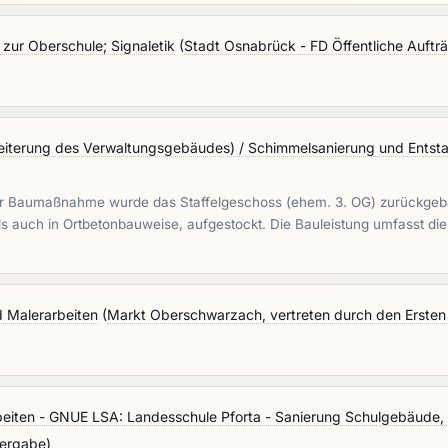
 zur Oberschule; Signaletik
(
Stadt Osnabrück - FD Öffentliche Auftr
eiterung des Verwaltungsgebäudes) / Schimmelsanierung und Entst
er Baumaßnahme wurde das Staffelgeschoss (ehem. 3. OG) zurückgeb
ls auch in Ortbetonbauweise, aufgestockt. Die Bauleistung umfasst di
 Malerarbeiten
(
Markt Oberschwarzach, vertreten durch den Ersten
eiten - GNUE LSA: Landesschule Pforta - Sanierung Schulgebäude, 2
Vergabe
)