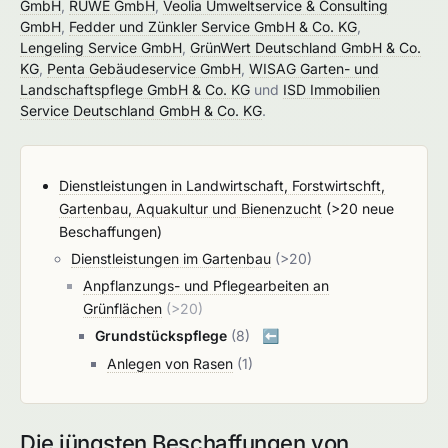
GmbH
,
RUWE GmbH
,
Veolia Umweltservice & Consulting
GmbH
,
Fedder und Zünkler Service GmbH & Co. KG
,
Lengeling Service GmbH
,
GrünWert Deutschland GmbH & Co.
KG
,
Penta Gebäudeservice GmbH
,
WISAG Garten- und
Landschaftspflege GmbH & Co. KG
und
ISD Immobilien
Service Deutschland GmbH & Co. KG
.
Dienstleistungen in Landwirtschaft, Forstwirtschft,
Gartenbau, Aquakultur und Bienenzucht
(>20 neue
Beschaffungen)
Dienstleistungen im Gartenbau
(>20)
Anpflanzungs- und Pflegearbeiten an
Grünflächen
(>20)
Grundstückspflege
(8)
⬅️
Anlegen von Rasen
(1)
Die jüngsten Beschaffungen von