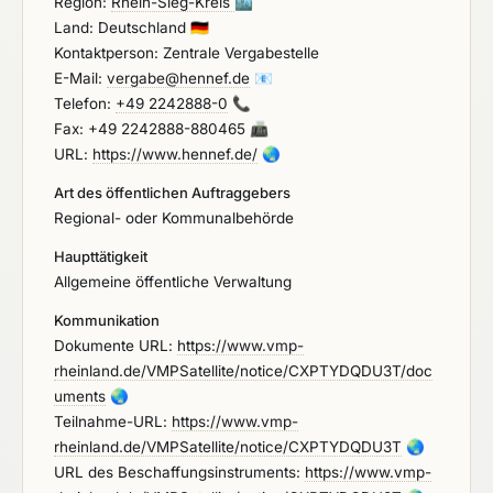
Region:
Rhein-Sieg-Kreis
🏙️
Land: Deutschland
🇩🇪
Kontaktperson: Zentrale Vergabestelle
E-Mail:
vergabe@hennef.de
📧
Telefon:
+49 2242888-0
📞
Fax: +49 2242888-880465
📠
URL:
https://www.hennef.de/
🌏
Art des öffentlichen Auftraggebers
Regional- oder Kommunalbehörde
Haupttätigkeit
Allgemeine öffentliche Verwaltung
Kommunikation
Dokumente URL:
https://www.vmp-
rheinland.de/VMPSatellite/notice/CXPTYDQDU3T/doc
uments
🌏
Teilnahme-URL:
https://www.vmp-
rheinland.de/VMPSatellite/notice/CXPTYDQDU3T
🌏
URL des Beschaffungsinstruments:
https://www.vmp-