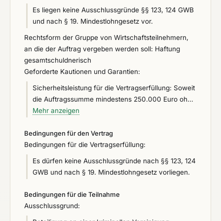
ohne Berücksichtigung etwaiger Nebenangebote
Es liegen keine Ausschlussgründe §§ 123, 124 GWB
abgestellt. Der öffentliche Auftraggeber fordert den
und nach § 19. Mindestlohngesetz vor.
Bieter auf, die fehlenden Preispositionen zu
Rechtsform der Gruppe von Wirtschaftsteilnehmern,
ergänzen.
an die der Auftrag vergeben werden soll: Haftung
gesamtschuldnerisch
Geforderte Kautionen und Garantien:
Sicherheitsleistung für die Vertragserfüllung: Soweit
die Auftragssumme mindestens 250.000 Euro ohne
Umsatzsteuer beträgt, ist Sicherheit für die
Mehr anzeigen
Vertragserfüllung in Höhe von fünf Prozent der
Bedingungen für den Vertrag
Auftragssumme (inkl. Umsatzsteuer, ohne
Bedingungen für die Vertragserfüllung:
Nachträge) zu leisten. Sicherheitsleistung für
Mängelansprüche: Die Sicherheit für
Es dürfen keine Ausschlussgründe nach §§ 123, 124
Mängelansprüche beträgt drei Prozent der Summe
GWB und nach § 19. Mindestlohngesetz vorliegen.
der Abschlagszahlungen zum Zeitpunkt der
Abnahme (vorläufige Abrechnungssumme).
Bedingungen für die Teilnahme
Ausschlussgrund: