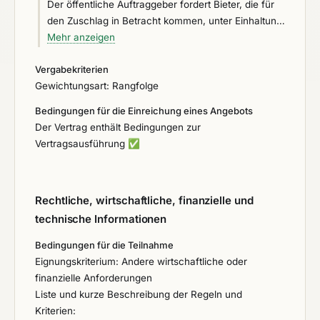
Der öffentliche Auftraggeber fordert Bieter, die für
den Zuschlag in Betracht kommen, unter Einhaltung
der Grundsätze der Transparenz und der
Mehr anzeigen
Gleichbehandlung auf, fehlende, unvollständige
Vergabekriterien
oder fehlerhafte unternehmensbezogene
Gewichtungsart: Rangfolge
Unterlagen - insbesondere Erklärungen, Angaben
oder Nachweise - nachzureichen, zu
Bedingungen für die Einreichung eines Angebots
vervollständigen oder zu korrigieren, oder fehlende
Der Vertrag enthält Bedingungen zur
oder unvollständige leistungsbezogene Unterlagen -
Vertragsausführung
✅
insbesondere Erklärungen, Produkt- und sonstige
Angaben oder Nachweise - nachzureichen oder zu
vervollständigen Fehlende Preisangaben dürfen
Rechtliche, wirtschaftliche, finanzielle und
nicht nachgefordert werden. Dies gilt nicht für
Angebote, bei denen lediglich in unwesentlichen
technische Informationen
Positionen die Angabe des Preises fehlt und sowohl
Bedingungen für die Teilnahme
durch die Außerachtlassung dieser Positionen der
Eignungskriterium: Andere wirtschaftliche oder
Wettbewerb und die Wertungsreihenfolge nicht
finanzielle Anforderungen
beeinträchtigt werden als auch bei Wertung dieser
Liste und kurze Beschreibung der Regeln und
Positionen mit dem jeweils höchsten
Kriterien:
Wettbewerbspreis. Hierbei wird nur auf den Preis