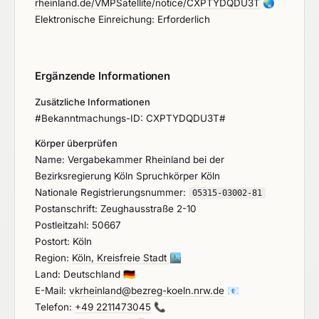
rheinland.de/VMPSatellite/notice/CXPTYDQDU3T
🌏
Elektronische Einreichung: Erforderlich
Ergänzende Informationen
Zusätzliche Informationen
#Bekanntmachungs-ID: CXPTYDQDU3T#
Körper überprüfen
Name: Vergabekammer Rheinland bei der
Bezirksregierung Köln Spruchkörper Köln
Nationale Registrierungsnummer:
05315-03002-81
Postanschrift: Zeughausstraße 2-10
Postleitzahl: 50667
Postort: Köln
Region:
Köln, Kreisfreie Stadt
🏙️
Land: Deutschland
🇩🇪
E-Mail:
vkrheinland@bezreg-koeln.nrw.de
📧
Telefon:
+49 2211473045
📞