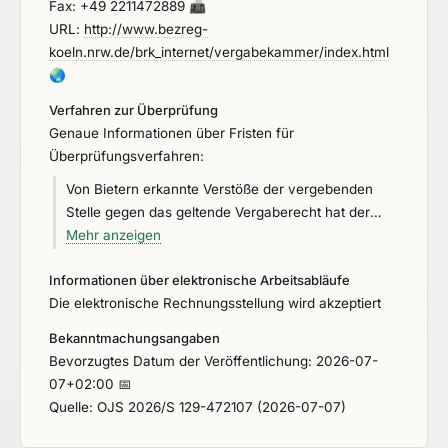
Fax: +49 2211472889
📠
URL:
http://www.bezreg-
koeln.nrw.de/brk_internet/vergabekammer/index.html
🌏
Verfahren zur Überprüfung
Genaue Informationen über Fristen für
Überprüfungsverfahren:
Von Bietern erkannte Verstöße der vergebenden
Stelle gegen das geltende Vergaberecht hat der
Bieter bei der vergebenden Stelle innerhalb von 10
Mehr anzeigen
Kalendertagen zu rügen. Erklärt der Auftraggeber,
Informationen über elektronische Arbeitsabläufe
dass er einer Rüge nicht abhelfen will, hat der Bieter
Die elektronische Rechnungsstellung wird akzeptiert
binnen einer Frist von 15 Tagen nach Eingang der
Mitteilung bei der unter VI. 4.1) genannten Stelle
Bekanntmachungsangaben
schriftlich einen Nachprüfungsantrag zu stellen.
Bevorzugtes Datum der Veröffentlichung: 2026-07-
07+02:00 📅
Quelle: OJS 2026/S 129-472107 (2026-07-07)