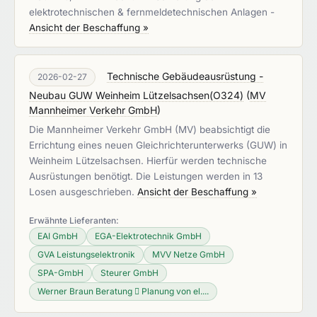
elektrotechnischen & fernmeldetechnischen Anlagen -
Ansicht der Beschaffung »
Technische Gebäudeausrüstung -
2026-02-27
Neubau GUW Wein­heim Lüt­zel­sach­sen(O324)
(
MV
Mannheimer Verkehr GmbH
)
Die Mannheimer Verkehr GmbH (MV) beabsichtigt die
Errichtung eines neuen Gleichrichterunterwerks (GUW) in
Wein­heim Lüt­zel­sach­sen. Hierfür werden technische
Ausrüstungen benötigt. Die Leistungen werden in 13
Losen ausgeschrieben.
Ansicht der Beschaffung »
Erwähnte Lieferanten:
EAI GmbH
EGA-Elektrotechnik GmbH
GVA Leistungselektronik
MVV Netze GmbH
SPA-GmbH
Steurer GmbH
Werner Braun Beratung  Planung von el....