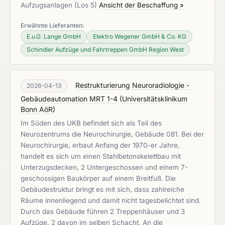
Aufzugsanlagen (Los 5)
Ansicht der Beschaffung »
Erwähnte Lieferanten:
E.u.G. Lange GmbH
Elektro Wegener GmbH & Co. KG
Schindler Aufzüge und Fahrtreppen GmbH Region West
Restrukturierung Neuroradiologie -
2026-04-13
Gebäudeautomation MRT 1-4
(
Universitätsklinikum
Bonn AöR
)
Im Süden des UKB befindet sich als Teil des
Neurozentrums die Neurochirurgie, Gebäude 081. Bei der
Neurochirurgie, erbaut Anfang der 1970-er Jahre,
handelt es sich um einen Stahlbetonskelettbau mit
Unterzugsdecken, 2 Untergeschossen und einem 7-
geschossigen Baukörper auf einem Breitfuß. Die
Gebäudestruktur bringt es mit sich, dass zahlreiche
Räume innenliegend und damit nicht tagesbelichtet sind.
Durch das Gebäude führen 2 Treppenhäuser und 3
Aufzüge, 2 davon im selben Schacht. An die