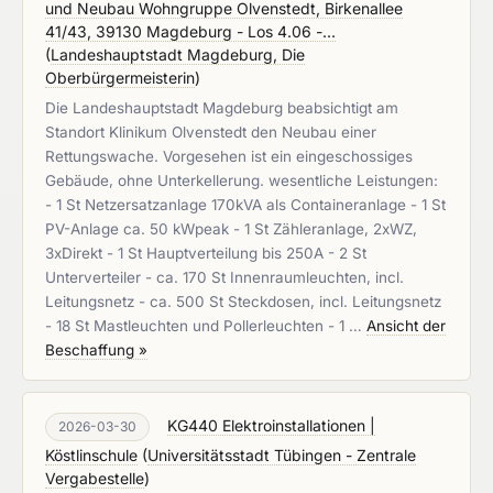
und Neubau Wohngruppe Olvenstedt, Birkenallee
41/43, 39130 Magdeburg - Los 4.06 -...
(
Landeshauptstadt Magdeburg, Die
Oberbürgermeisterin
)
Die Landeshauptstadt Magdeburg beabsichtigt am
Standort Klinikum Olvenstedt den Neubau einer
Rettungswache. Vorgesehen ist ein eingeschossiges
Gebäude, ohne Unterkellerung. wesentliche Leistungen:
- 1 St Netzersatzanlage 170kVA als Containeranlage - 1 St
PV-Anlage ca. 50 kWpeak - 1 St Zähleranlage, 2xWZ,
3xDirekt - 1 St Hauptverteilung bis 250A - 2 St
Unterverteiler - ca. 170 St Innenraumleuchten, incl.
Leitungsnetz - ca. 500 St Steckdosen, incl. Leitungsnetz
- 18 St Mastleuchten und Pollerleuchten - 1 …
Ansicht der
Beschaffung »
KG440 Elektroinstallationen |
2026-03-30
Köstlinschule
(
Universitätsstadt Tübingen - Zentrale
Vergabestelle
)