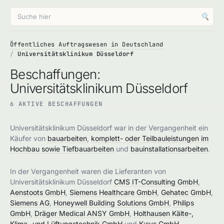
🔍
Öffentliches Auftragswesen in Deutschland
Universitätsklinikum Düsseldorf
Beschaffungen:
Universitätsklinikum Düsseldorf
6 AKTIVE BESCHAFFUNGEN
Universitätsklinikum Düsseldorf war in der Vergangenheit ein
Käufer von
bauarbeiten
,
komplett- oder Teilbauleistungen im
Hochbau sowie Tiefbauarbeiten
und
bauinstallationsarbeiten
.
In der Vergangenheit waren die Lieferanten von
Universitätsklinikum Düsseldorf
CMS IT-Consulting GmbH
,
Aenstoots GmbH
,
Siemens Healthcare GmbH
,
Gehatec GmbH
,
Siemens AG
,
Honeywell Building Solutions GmbH
,
Philips
GmbH
,
Dräger Medical ANSY GmbH
,
Holthausen Kälte-,
Klima- und Lüftungstechnik GmbH
und
K:sys GmbH
.