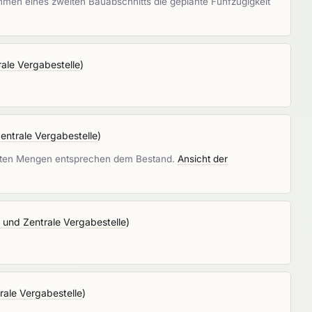
hmen eines zweiten Bauabschnitts die geplante Fünfzügigkeit
ale Vergabestelle
)
ntrale Vergabestelle
)
elten Mengen entsprechen dem Bestand.
Ansicht der
und Zentrale Vergabestelle
)
ale Vergabestelle
)