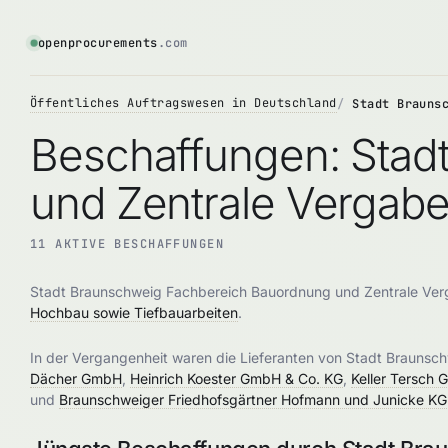
openprocurements
.com
Öffentliches Auftragswesen in Deutschland
Stadt Brauns
Beschaffungen: Stad
und Zentrale Vergabe
11 AKTIVE BESCHAFFUNGEN
Stadt Braunschweig Fachbereich Bauordnung und Zentrale Verg
Hochbau sowie Tiefbauarbeiten
.
In der Vergangenheit waren die Lieferanten von Stadt Brauns
Dächer GmbH
,
Heinrich Koester GmbH & Co. KG
,
Keller Tersch
und
Braunschweiger Friedhofsgärtner Hofmann und Junicke KG