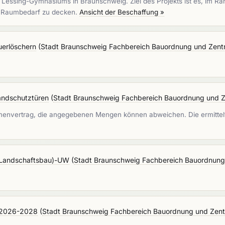
Lessing-Gymnasiums in Braunschweig. Ziel des Projekts ist es, im Ra
n Raumbedarf zu decken.
Ansicht der Beschaffung »
uerlöschern
(
Stadt Braunschweig Fachbereich Bauordnung und Zentr
andschutztüren
(
Stadt Braunschweig Fachbereich Bauordnung und Ze
hmenvertrag, die angegebenen Mengen können abweichen. Die ermitt
(Landschaftsbau)-UW
(
Stadt Braunschweig Fachbereich Bauordnung 
g 2026-2028
(
Stadt Braunschweig Fachbereich Bauordnung und Zentr