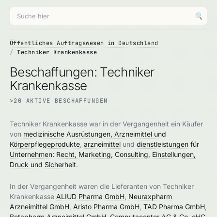
🔍
Öffentliches Auftragswesen in Deutschland
Techniker Krankenkasse
Beschaffungen: Techniker
Krankenkasse
>20 AKTIVE BESCHAFFUNGEN
Techniker Krankenkasse war in der Vergangenheit ein Käufer
von
medizinische Ausrüstungen, Arzneimittel und
Körperpflegeprodukte
,
arzneimittel
und
dienstleistungen für
Unternehmen: Recht, Marketing, Consulting, Einstellungen,
Druck und Sicherheit
.
In der Vergangenheit waren die Lieferanten von Techniker
Krankenkasse
ALIUD Pharma GmbH
,
Neuraxpharm
Arzneimittel GmbH
,
Aristo Pharma GmbH
,
TAD Pharma GmbH
,
Betapharm Arzneimittel GmbH
,
Computacenter AG & Co. oHG
,