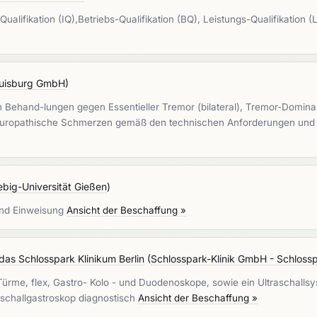
s-Qualifikation (IQ),Betriebs-Qualifikation (BQ), Leistungs-Qualifikatio
Duisburg GmbH
)
ehand-lungen gegen Essentieller Tremor (bilateral), Tremor-Dominante
neuropathische Schmerzen gemäß den technischen Anforderungen und d
ebig-Universität Gießen
)
 und Einweisung
Ansicht der Beschaffung »
das Schlosspark Klinikum Berlin
(
Schlosspark-Klinik GmbH - Schlossp
Türme, flex, Gastro- Kolo - und Duodenoskope, sowie ein Ultraschall
aschallgastroskop diagnostisch
Ansicht der Beschaffung »