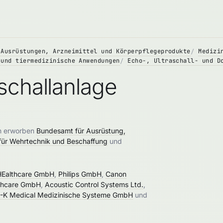
 Ausrüstungen, Arzneimittel und Körperpflegeprodukte
Medizi
 und tiermedizinische Anwendungen
Echo-, Ultraschall- und D
schallanlage
en erworben
Bundesamt für Ausrüstung,
ür Wehrtechnik und Beschaffung
und
HEalthcare GmbH
,
Philips GmbH
,
Canon
thcare GmbH
,
Acoustic Control Systems Ltd.
,
-K Medical Medizinische Systeme GmbH
und