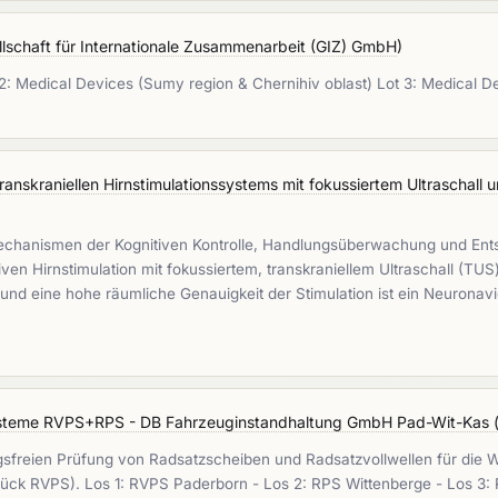
lschaft für Internationale Zusammenarbeit (GIZ) GmbH
)
 2: Medical Devices (Sumy region & Chernihiv oblast) Lot 3: Medical 
anskraniellen Hirnstimulationssystems mit fokussiertem Ultraschall u
echanismen der Kognitiven Kontrolle, Handlungsüberwachung und Ent
ven Hirnstimulation mit fokussiertem, transkraniellem Ultraschall (TUS
nd eine hohe räumliche Genauigkeit der Stimulation ist ein Neuronav
systeme RVPS+RPS - DB Fahrzeuginstandhaltung GmbH Pad-Wit-Kas (
ngsfreien Prüfung von Radsatzscheiben und Radsatzvollwellen für die
ck RVPS). Los 1: RVPS Paderborn - Los 2: RPS Wittenberge - Los 3: R