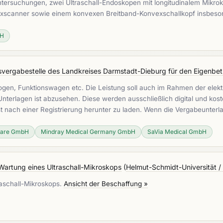
Untersuchungen, zwei Ultraschall-Endoskopen mit longitudinalem Mikr
exscanner sowie einem konvexen Breitband-Konvexschallkopf insbeso
bH
svergabestelle des Landkreises Darmstadt-Dieburg für den Eigenbet
C-Bogen, Funktionswagen etc. Die Leistung soll auch im Rahmen der e
r Unterlagen ist abzusehen. Diese werden ausschließlich digital und k
t nach einer Registrierung herunter zu laden. Wenn die Vergabeunte
care GmbH
Mindray Medical Germany GmbH
SaVia Medical GmbH
 Wartung eines Ultraschall-Mikroskops
(
Helmut-Schmidt-Universität 
raschall-Mikroskops.
Ansicht der Beschaffung »