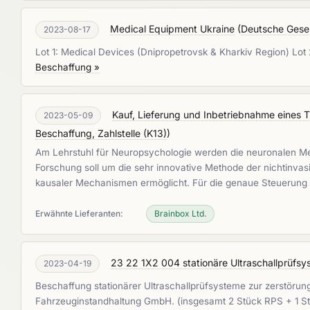
Medical Equipment Ukraine
(
Deutsche Gesel
2023-08-17
Lot 1: Medical Devices (Dnipropetrovsk & Kharkiv Region) Lot
Beschaffung »
Kauf, Lieferung und Inbetriebnahme eines Tr
2023-05-09
Beschaffung, Zahlstelle (K13)
)
Am Lehrstuhl für Neuropsychologie werden die neuronalen M
Forschung soll um die sehr innovative Methode der nichtinvasi
kausaler Mechanismen ermöglicht. Für die genaue Steuerung u
Erwähnte Lieferanten:
Brainbox Ltd.
23 22 1X2 004 stationäre Ultraschallprüf
2023-04-19
Beschaffung stationärer Ultraschallprüfsysteme zur zerstöru
Fahrzeuginstandhaltung GmbH. (insgesamt 2 Stück RPS + 1 Stü