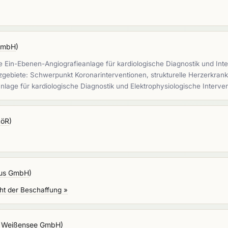
gGmbH
)
le Ein-Ebenen-Angiografieanlage für kardiologische Diagnostik und Inte
atzgebiete: Schwerpunkt Koronarinterventionen, strukturelle Herzerkra
anlage für kardiologische Diagnostik und Elektrophysiologische Interv
AöR
)
bus GmbH
)
ht der Beschaffung »
ik Weißensee GmbH
)