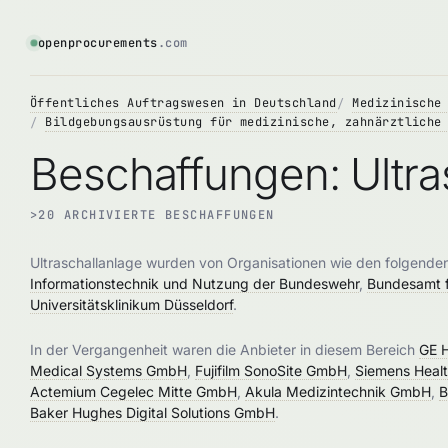
openprocurements
.com
Öffentliches Auftragswesen in Deutschland
Medizinische
Bildgebungsausrüstung für medizinische, zahnärztliche
Beschaffungen: Ultra
>20 ARCHIVIERTE BESCHAFFUNGEN
Ultraschallanlage wurden von Organisationen wie den folgend
Informationstechnik und Nutzung der Bundeswehr
,
Bundesamt f
Universitätsklinikum Düsseldorf
.
In der Vergangenheit waren die Anbieter in diesem Bereich
GE 
Medical Systems GmbH
,
Fujifilm SonoSite GmbH
,
Siemens Heal
Actemium Cegelec Mitte GmbH
,
Akula Medizintechnik GmbH
,
B
Baker Hughes Digital Solutions GmbH
.