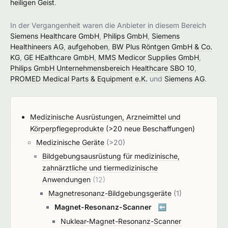
heiligen Geist
.
In der Vergangenheit waren die Anbieter in diesem Bereich
Siemens Healthcare GmbH
,
Philips GmbH
,
Siemens
Healthineers AG
,
aufgehoben
,
BW Plus Röntgen GmbH & Co.
KG
,
GE HEalthcare GmbH
,
MMS Medicor Supplies GmbH
,
Philips GmbH Unternehmensbereich Healthcare SBO 10
,
PROMED Medical Parts & Equipment e.K.
und
Siemens AG
.
Medizinische Ausrüstungen, Arzneimittel und
Körperpflegeprodukte
(>20 neue Beschaffungen)
Medizinische Geräte
(>20)
Bildgebungsausrüstung für medizinische,
zahnärztliche und tiermedizinische
Anwendungen
(12)
Magnetresonanz-Bildgebungsgeräte
(1)
Magnet-Resonanz-Scanner
⬅️
Nuklear-Magnet-Resonanz-Scanner