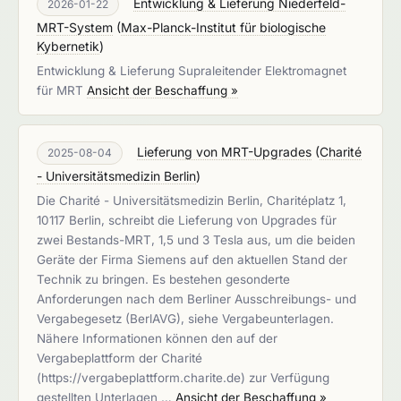
Entwicklung & Lieferung Niederfeld-
2026-01-22
MRT-System
(
Max-Planck-Institut für biologische
Kybernetik
)
Entwicklung & Lieferung Supraleitender Elektromagnet
für MRT
Ansicht der Beschaffung »
Lieferung von MRT-Upgrades
(
Charité
2025-08-04
- Universitätsmedizin Berlin
)
Die Charité - Universitätsmedizin Berlin, Charitéplatz 1,
10117 Berlin, schreibt die Lieferung von Upgrades für
zwei Bestands-MRT, 1,5 und 3 Tesla aus, um die beiden
Geräte der Firma Siemens auf den aktuellen Stand der
Technik zu bringen. Es bestehen gesonderte
Anforderungen nach dem Berliner Ausschreibungs- und
Vergabegesetz (BerlAVG), siehe Vergabeunterlagen.
Nähere Informationen können den auf der
Vergabeplattform der Charité
(https://vergabeplattform.charite.de) zur Verfügung
gestellten Unterlagen …
Ansicht der Beschaffung »