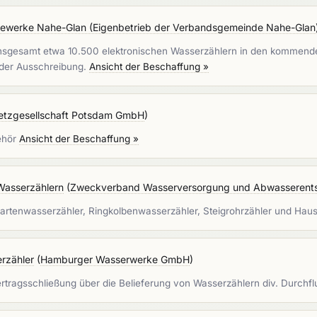
werke Nahe-Glan (Eigenbetrieb der Verbandsgemeinde Nahe-Glan
sgesamt etwa 10.500 elektronischen Wasserzählern in den kommenden
d der Ausschreibung.
Ansicht der Beschaffung »
etzgesellschaft Potsdam GmbH
)
ehör
Ansicht der Beschaffung »
Wasserzählern
(
Zweckverband Wasserversorgung und Abwasserents
rtenwasserzähler, Ringkolbenwasserzähler, Steigrohrzähler und Ha
rzähler
(
Hamburger Wasserwerke GmbH
)
ragsschließung über die Belieferung von Wasserzählern div. Durchf