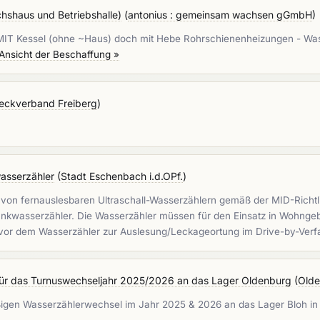
shaus und Betriebshalle)
(
antonius : gemeinsam wachsen gGmbH
)
ng MIT Kessel (ohne ~Haus) doch mit Hebe Rohrschienenheizungen - Was
Ansicht der Beschaffung »
ckverband Freiberg
)
asserzähler
(
Stadt Eschenbach i.d.OPf.
)
von fernauslesbaren Ultraschall-Wasserzählern gemäß der MID-Richtlini
kwasserzähler. Die Wasserzähler müssen für den Einsatz in Wohngeb
 vor dem Wasserzähler zur Auslesung/Leckageortung im Drive-by-Verf
 für das Turnuswechseljahr 2025/2026 an das Lager Oldenburg
(
Olde
ßigen Wasserzählerwechsel im Jahr 2025 & 2026 an das Lager Bloh in