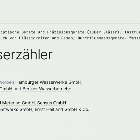
 optische Geräte und Präzisionsgeräte (außer Gläser)
Instru
ruck von Flüssigkeiten und Gasen
Durchflussmessgeräte
Wass
erzähler
rworben
Hamburger Wasserwerke GmbH
,
) GmbH
und
Berliner Wasserbetriebe
.
hl Metering GmbH
,
Sensus GmbH
l Networks GmbH
,
Ernst Heitland GmbH & Co.