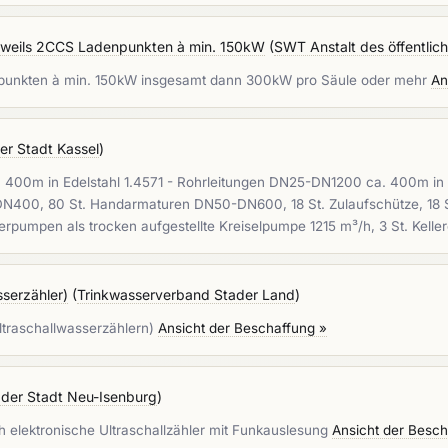
jeweils 2CCS Ladenpunkten à min. 150kW
(
SWT Anstalt des öffentlic
epunkten à min. 150kW insgesamt dann 300kW pro Säule oder mehr
An
er Stadt Kassel
)
400m in Edelstahl 1.4571 - Rohrleitungen DN25-DN1200 ca. 400m in 
DN400, 80 St. Handarmaturen DN50-DN600, 18 St. Zulaufschütze, 18
pumpen als trocken aufgestellte Kreiselpumpe 1215 m³/h, 3 St. Kel
sserzähler)
(
Trinkwasserverband Stader Land
)
Ultraschallwasserzählern)
Ansicht der Beschaffung »
 der Stadt Neu-Isenburg
)
 elektronische Ultraschallzähler mit Funkauslesung
Ansicht der Besch