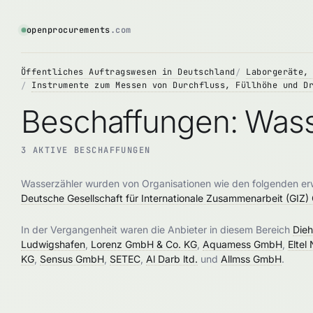
openprocurements
.com
Öffentliches Auftragswesen in Deutschland
Laborgeräte,
Instrumente zum Messen von Durchfluss, Füllhöhe und D
Beschaffungen: Wass
3 AKTIVE BESCHAFFUNGEN
Wasserzähler wurden von Organisationen wie den folgenden e
Deutsche Gesellschaft für Internationale Zusammenarbeit (GIZ
In der Vergangenheit waren die Anbieter in diesem Bereich
Die
Ludwigshafen
,
Lorenz GmbH & Co. KG
,
Aquamess GmbH
,
Elte
KG
,
Sensus GmbH
,
SETEC
,
Al Darb ltd.
und
Allmss GmbH
.