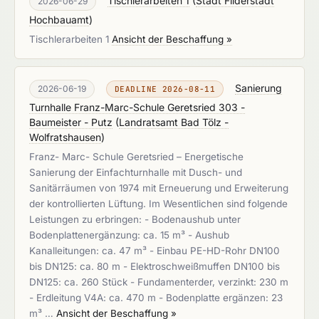
Tischlerarbeiten 1
(
Stadt Filderstadt
2026-06-29
Hochbauamt
)
Tischlerarbeiten 1
Ansicht der Beschaffung »
Sanierung
2026-06-19
DEADLINE 2026-08-11
Turnhalle Franz-Marc-Schule Geretsried 303 -
Baumeister - Putz
(
Landratsamt Bad Tölz -
Wolfratshausen
)
Franz- Marc- Schule Geretsried – Energetische
Sanierung der Einfachturnhalle mit Dusch- und
Sanitärräumen von 1974 mit Erneuerung und Erweiterung
der kontrollierten Lüftung. Im Wesentlichen sind folgende
Leistungen zu erbringen: - Bodenaushub unter
Bodenplattenergänzung: ca. 15 m³ - Aushub
Kanalleitungen: ca. 47 m³ - Einbau PE-HD-Rohr DN100
bis DN125: ca. 80 m - Elektroschweißmuffen DN100 bis
DN125: ca. 260 Stück - Fundamenterder, verzinkt: 230 m
- Erdleitung V4A: ca. 470 m - Bodenplatte ergänzen: 23
m³ …
Ansicht der Beschaffung »