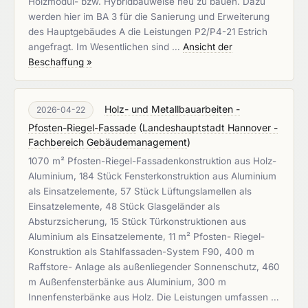
Holzmodul- bzw. Hybridbauweise neu zu bauen. Dazu
werden hier im BA 3 für die Sanierung und Erweiterung
des Hauptgebäudes A die Leistungen P2/P4-21 Estrich
angefragt. Im Wesentlichen sind …
Ansicht der
Beschaffung »
Holz- und Metallbauarbeiten -
2026-04-22
Pfosten-Riegel-Fassade
(
Landeshauptstadt Hannover -
Fachbereich Gebäudemanagement
)
1070 m² Pfosten-Riegel-Fassadenkonstruktion aus Holz-
Aluminium, 184 Stück Fensterkonstruktion aus Aluminium
als Einsatzelemente, 57 Stück Lüftungslamellen als
Einsatzelemente, 48 Stück Glasgeländer als
Absturzsicherung, 15 Stück Türkonstruktionen aus
Aluminium als Einsatzelemente, 11 m² Pfosten- Riegel-
Konstruktion als Stahlfassaden-System F90, 400 m
Raffstore- Anlage als außenliegender Sonnenschutz, 460
m Außenfensterbänke aus Aluminium, 300 m
Innenfensterbänke aus Holz. Die Leistungen umfassen …