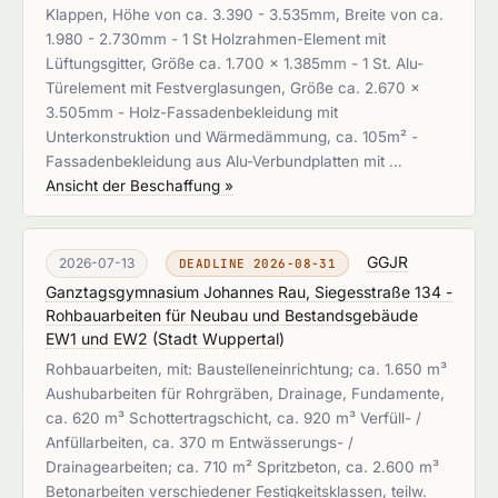
Klappen, Höhe von ca. 3.390 - 3.535mm, Breite von ca.
1.980 - 2.730mm - 1 St Holzrahmen-Element mit
Lüftungsgitter, Größe ca. 1.700 x 1.385mm - 1 St. Alu-
Türelement mit Festverglasungen, Größe ca. 2.670 x
3.505mm - Holz-Fassadenbekleidung mit
Unterkonstruktion und Wärmedämmung, ca. 105m² -
Fassadenbekleidung aus Alu-Verbundplatten mit …
Ansicht der Beschaffung »
GGJR
2026-07-13
DEADLINE 2026-08-31
Ganztagsgymnasium Johannes Rau, Siegesstraße 134 -
Rohbauarbeiten für Neubau und Bestandsgebäude
EW1 und EW2
(
Stadt Wuppertal
)
Rohbauarbeiten, mit: Baustelleneinrichtung; ca. 1.650 m³
Aushubarbeiten für Rohrgräben, Drainage, Fundamente,
ca. 620 m³ Schottertragschicht, ca. 920 m³ Verfüll- /
Anfüllarbeiten, ca. 370 m Entwässerungs- /
Drainagearbeiten; ca. 710 m² Spritzbeton, ca. 2.600 m³
Betonarbeiten verschiedener Festigkeitsklassen, teilw.