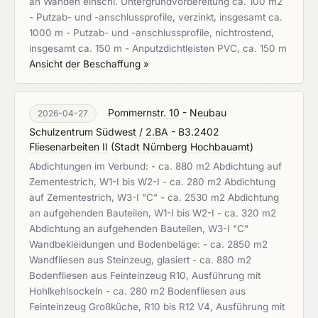
an Wänden einschl. Untergrundvorbereitung ca. 100 m2
- Putzab- und -anschlussprofile, verzinkt, insgesamt ca.
1000 m - Putzab- und -anschlussprofile, nichtrostend,
insgesamt ca. 150 m - Anputzdichtleisten PVC, ca. 150 m
Ansicht der Beschaffung »
Pommernstr. 10 - Neubau
2026-04-27
Schulzentrum Südwest / 2.BA - B3.2402
Fliesenarbeiten II
(
Stadt Nürnberg Hochbauamt
)
Abdichtungen im Verbund: - ca. 880 m2 Abdichtung auf
Zementestrich, W1-I bis W2-I - ca. 280 m2 Abdichtung
auf Zementestrich, W3-I "C" - ca. 2530 m2 Abdichtung
an aufgehenden Bauteilen, W1-I bis W2-I - ca. 320 m2
Abdichtung an aufgehenden Bauteilen, W3-I "C"
Wandbekleidungen und Bodenbeläge: - ca. 2850 m2
Wandfliesen aus Steinzeug, glasiert - ca. 880 m2
Bodenfliesen aus Feinteinzeug R10, Ausführung mit
Hohlkehlsockeln - ca. 280 m2 Bodenfliesen aus
Feinteinzeug Großküche, R10 bis R12 V4, Ausführung mit