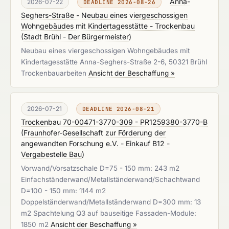
Anna-
2026-07-22
DEADLINE 2026-08-26
Seghers-Straße - Neubau eines viergeschossigen
Wohngebäudes mit Kindertagesstätte - Trockenbau
(
Stadt Brühl - Der Bürgermeister
)
Neubau eines viergeschossigen Wohngebäudes mit
Kindertagesstätte Anna-Seghers-Straße 2-6, 50321 Brühl
Trockenbauarbeiten
Ansicht der Beschaffung »
2026-07-21
DEADLINE 2026-08-21
Trockenbau 70-00471-3770-309 - PR1259380-3770-B
(
Fraunhofer-Gesellschaft zur Förderung der
angewandten Forschung e.V. - Einkauf B12 -
Vergabestelle Bau
)
Vorwand/Vorsatzschale D=75 - 150 mm: 243 m2
Einfachständerwand/Metallständerwand/Schachtwand
D=100 - 150 mm: 1144 m2
Doppelständerwand/Metallständerwand D=300 mm: 13
m2 Spachtelung Q3 auf bauseitige Fassaden-Module:
1850 m2
Ansicht der Beschaffung »