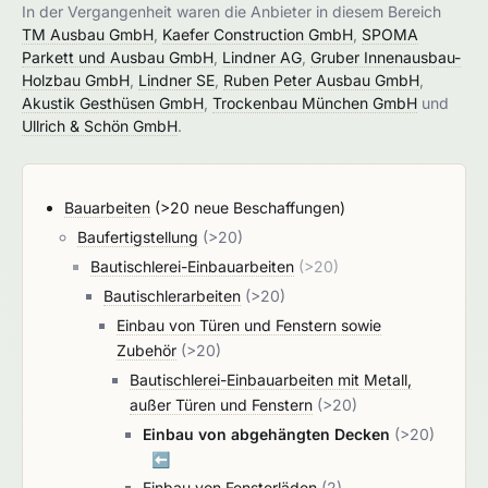
In der Vergangenheit waren die Anbieter in diesem Bereich
TM Ausbau GmbH
,
Kaefer Construction GmbH
,
SPOMA
Parkett und Ausbau GmbH
,
Lindner AG
,
Gruber Innenausbau-
Holzbau GmbH
,
Lindner SE
,
Ruben Peter Ausbau GmbH
,
Akustik Gesthüsen GmbH
,
Trockenbau München GmbH
und
Ullrich & Schön GmbH
.
Bauarbeiten
(>20 neue Beschaffungen)
Baufertigstellung
(>20)
Bautischlerei-Einbauarbeiten
(>20)
Bautischlerarbeiten
(>20)
Einbau von Türen und Fenstern sowie
Zubehör
(>20)
Bautischlerei-Einbauarbeiten mit Metall,
außer Türen und Fenstern
(>20)
Einbau von abgehängten Decken
(>20)
⬅️
Einbau von Fensterläden
(2)