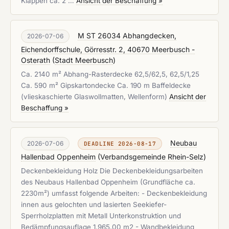
Klappen ca. 2 …
Ansicht der Beschaffung »
M ST 26034 Abhangdecken,
2026-07-06
Eichendorffschule, Görresstr. 2, 40670 Meerbusch -
Osterath
(
Stadt Meerbusch
)
Ca. 2140 m² Abhang-Rasterdecke 62,5/62,5, 62,5/1,25
Ca. 590 m² Gipskartondecke Ca. 190 m Baffeldecke
(vlieskaschierte Glaswollmatten, Wellenform)
Ansicht der
Beschaffung »
Neubau
2026-07-06
DEADLINE 2026-08-17
Hallenbad Oppenheim
(
Verbandsgemeinde Rhein-Selz
)
Deckenbekleidung Holz Die Deckenbekleidungsarbeiten
des Neubaus Hallenbad Oppenheim (Grundfläche ca.
2230m²) umfasst folgende Arbeiten: - Deckenbekleidung
innen aus gelochten und lasierten Seekiefer-
Sperrholzplatten mit Metall Unterkonstruktion und
Bedämpfungsauflage 1.965,00 m2 - Wandbekleidung