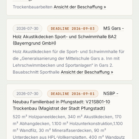
Trockenbauarbeiten
Ansicht der Beschaffung »
MS Gars -
2026-07-30
DEADLINE 2026-09-03
Holz Akustikdecken Sport- und Schwimmhalle BA2
(
Bayerngrund GmbH
)
Holz Akustikdecken für die Sport- und Schwimmhalle für
die „Generalsanierung der Mittelschule Gars a. Inn mit
Lehrschwimmbecken und Sportanlagen“ in Gars 2.
Bauabschnitt Sporthalle
Ansicht der Beschaffung »
NSBP -
2026-07-30
DEADLINE 2026-09-01
Neubau Familienbad in Pfungstadt: V21SB01-10
Trockenbau
(
Magistrat der Stadt Pfungstadt
)
520 m² Holzpaneeldecken, 340 m² Akustikdecken, 170
m² Abhangdecken, 1.100 m² Holzunterkonstruktion,1.100
m² Wandfilz, 30 m² Mineralfaserdecken, 90 m²
Unterdecken aus HPL-Vollkernplatten, 400 m² Wandputz