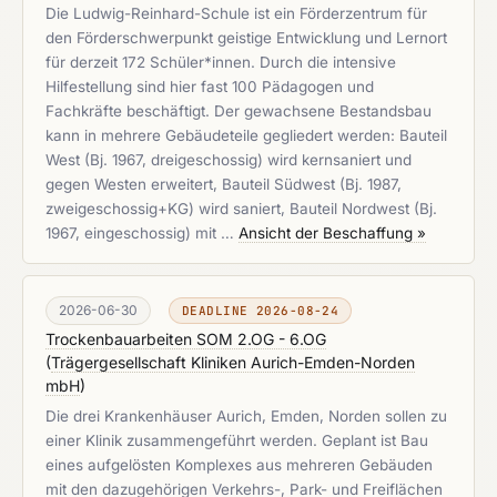
Die Ludwig-Reinhard-Schule ist ein Förderzentrum für
den Förderschwerpunkt geistige Entwicklung und Lernort
für derzeit 172 Schüler*innen. Durch die intensive
Hilfestellung sind hier fast 100 Pädagogen und
Fachkräfte beschäftigt. Der gewachsene Bestandsbau
kann in mehrere Gebäudeteile gegliedert werden: Bauteil
West (Bj. 1967, dreigeschossig) wird kernsaniert und
gegen Westen erweitert, Bauteil Südwest (Bj. 1987,
zweigeschossig+KG) wird saniert, Bauteil Nordwest (Bj.
1967, eingeschossig) mit …
Ansicht der Beschaffung »
2026-06-30
DEADLINE 2026-08-24
Trockenbauarbeiten SOM 2.OG - 6.OG
(
Trägergesellschaft Kliniken Aurich-Emden-Norden
mbH
)
Die drei Krankenhäuser Aurich, Emden, Norden sollen zu
einer Klinik zusammengeführt werden. Geplant ist Bau
eines aufgelösten Komplexes aus mehreren Gebäuden
mit den dazugehörigen Verkehrs-, Park- und Freiflächen