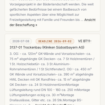
Vorzeigeprojekt in der Bäderlandschaft werden. Die weit
gefächerten Bedürfnisse bei einem Badbesuch von
sportlichen Aspekten über eine Möglichkeit zur
Freizeitgestaltung mit Familie und Freunden bis …
Ansicht
der Beschaffung »
VE BT11-
2026-07-08
DEADLINE 2026-09-02
3137-01 Trockenbau
(
Kliniken Südostbayern AG
)
3. OG: - ca. 120m² GK-Wände und Vorsatzschalen- ca.
75 m² abgehängte GK Decken- ca. 7 St Holzinnentüren /
1 St. Holzschiebetür- ca. 3 St Aluminium-
Rohrrahmentüren / 1 St Sichtfenster2. OG:- ca. 450 m²
GK Wände und Vorsatzschalen- ca. 390 m² abgehängte
HWL Decken mit GK Randfries- ca. 15 m² abgehängte
GK Decken- ca. 24 St HolzinnentürenMontage
Lüftungsleitung rund DN 100 - 160 ca. 250 mMontage
Lüftungsleitungen eckig ca. 30 m²Montage
Drallauslässe, Gitter etc. ca. 26 Stk.Montage BS-