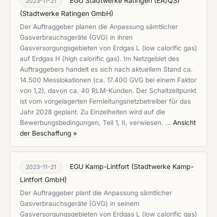
EGU Stadtwerke Ratingen (EA/QS)
2023-11-21
(
Stadtwerke Ratingen GmbH
)
Der Auftraggeber planen die Anpassung sämtlicher
Gasverbrauchsgeräte (GVG) in ihren
Gasversorgungsgebieten von Erdgas L (low calorific gas)
auf Erdgas H (high calorific gas). Im Netzgebiet des
Auftraggebers handelt es sich nach aktuellem Stand ca.
14.500 Messlokationen (ca. 17.400 GVG bei einem Faktor
von 1,2), davon ca. 40 RLM-Kunden. Der Schaltzeitpunkt
ist vom vorgelagerten Fernleitungsnetzbetreiber für das
Jahr 2028 geplant. Zu Einzelheiten wird auf die
Bewerbungsbedingungen, Teil 1, II, verwiesen. …
Ansicht
der Beschaffung »
EGU Kamp-Lintfort
(
Stadtwerke Kamp-
2023-11-21
Lintfort GmbH
)
Der Auftraggeber plant die Anpassung sämtlicher
Gasverbrauchsgeräte (GVG) in seinem
Gasversorgungsgebieten von Erdgas L (low calorific gas)