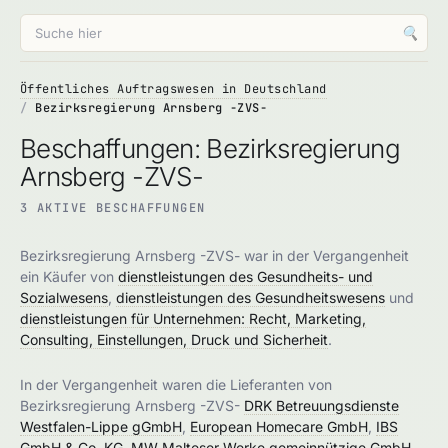
🔍
Öffentliches Auftragswesen in Deutschland
Bezirksregierung Arnsberg -ZVS-
Beschaffungen: Bezirksregierung
Arnsberg -ZVS-
3 AKTIVE BESCHAFFUNGEN
Bezirksregierung Arnsberg -ZVS- war in der Vergangenheit
ein Käufer von
dienstleistungen des Gesundheits- und
Sozialwesens
,
dienstleistungen des Gesundheitswesens
und
dienstleistungen für Unternehmen: Recht, Marketing,
Consulting, Einstellungen, Druck und Sicherheit
.
In der Vergangenheit waren die Lieferanten von
Bezirksregierung Arnsberg -ZVS-
DRK Betreuungsdienste
Westfalen-Lippe gGmbH
,
European Homecare GmbH
,
IBS
GmbH & Co. KG
,
MW Malteser Werke gemeinnützige GmbH
,