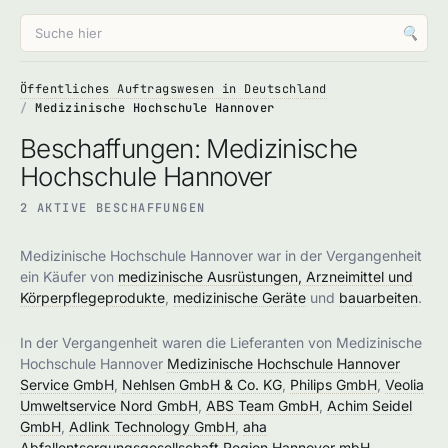
🔍
Öffentliches Auftragswesen in Deutschland
Medizinische Hochschule Hannover
Beschaffungen: Medizinische
Hochschule Hannover
2 AKTIVE BESCHAFFUNGEN
Medizinische Hochschule Hannover war in der Vergangenheit
ein Käufer von
medizinische Ausrüstungen, Arzneimittel und
Körperpflegeprodukte
,
medizinische Geräte
und
bauarbeiten
.
In der Vergangenheit waren die Lieferanten von Medizinische
Hochschule Hannover
Medizinische Hochschule Hannover
Service GmbH
,
Nehlsen GmbH & Co. KG
,
Philips GmbH
,
Veolia
Umweltservice Nord GmbH
,
ABS Team GmbH
,
Achim Seidel
GmbH
,
Adlink Technology GmbH
,
aha
Abfallentsorgungsgesellschaft Region Hannover mbH
,