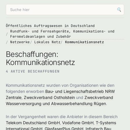
🔍
Öffentliches Auftragswesen in Deutschland
Rundfunk- und Fernsehgeräte, Kommunikations- und
Fernmeldeanlagen und Zubehör
Netzwerke
Lokales Netz
Kommunikationsnetz
Beschaffungen:
Kommunikationsnetz
4 AKTIVE BESCHAFFUNGEN
Kommunikationsnetz wurden von Organisationen wie den
folgenden erworben
Bau- und Liegenschaftsbetrieb NRW
Zentrale
,
Zweckverband Ostholstein
und
Zweckverband
Wasserversorgung und Abwasserbehandlung Rügen
.
In der Vergangenheit waren die Anbieter in diesem Bereich
Telekom Deutschland GmbH
,
Vodafone GmbH
,
T-Systems
International GmbH
,
GlasfaserPlus GmbH
,
Infratech Bau