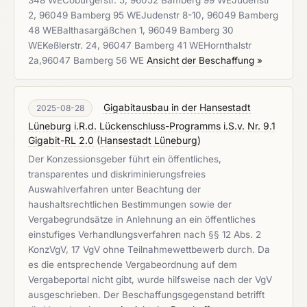
348 WECoburgerstr. 5, 96052 Bamberg 99 WEJudenstr
2, 96049 Bamberg 95 WEJudenstr 8-10, 96049 Bamberg
48 WEBalthasargäßchen 1, 96049 Bamberg 30
WEKeßlerstr. 24, 96047 Bamberg 41 WEHornthalstr
2a,96047 Bamberg 56 WE
Ansicht der Beschaffung »
Gigabitausbau in der Hansestadt
2025-08-28
Lüneburg i.R.d. Lückenschluss-Programms i.S.v. Nr. 9.1
Gigabit-RL 2.0
(
Hansestadt Lüneburg
)
Der Konzessionsgeber führt ein öffentliches,
transparentes und diskriminierungsfreies
Auswahlverfahren unter Beachtung der
haushaltsrechtlichen Bestimmungen sowie der
Vergabegrundsätze in Anlehnung an ein öffentliches
einstufiges Verhandlungsverfahren nach §§ 12 Abs. 2
KonzVgV, 17 VgV ohne Teilnahmewettbewerb durch. Da
es die entsprechende Vergabeordnung auf dem
Vergabeportal nicht gibt, wurde hilfsweise nach der VgV
ausgeschrieben. Der Beschaffungsgegenstand betrifft