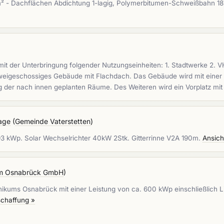
- Dachflächen Abdichtung 1-lagig, Polymerbitumen-Schweißbahn 187
 der Unterbringung folgender Nutzungseinheiten: 1. Stadtwerke 2. VHS
, zweigeschossiges Gebäude mit Flachdach. Das Gebäude wird mit eine
ung der nach innen geplanten Räume. Des Weiteren wird ein Vorplatz mi
lage
(
Gemeinde Vaterstetten
)
93 kWp. Solar Wechselrichter 40kW 2Stk. Gitterrinne V2A 190m.
Ansich
um Osnabrück GmbH
)
inikums Osnabrück mit einer Leistung von ca. 600 kWp einschließlich
schaffung »