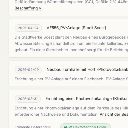
Gefälledämmung Wärmedämmplatten (CG), Gefälle 2 % 448m² 
Beschaffung »
VE556_PV-Anlage
(
Stadt Soest
)
2026-04-24
Die Stadtwerke Soest plant den Neubau eines Bürogebäudes mit
Abwasserabteilung Es handelt sich um ein teilunterkellertes
gebaut. Ein nicht überdachter Innenhof sorgt für die Belicht
Neubau Turnhalle mit Hort -Photovoltaikan
2026-04-09
Errichtung einer PV-Anlage auf einem Flachdach. PV-Anlage 
Errichtung einer Photovoltaikanlage
(
Klinik
2026-03-31
Errichtung einer Photovoltaikanlage auf dem Parkhaus des Kl
erforderlicher Nachweise und Dokumentation.
Ansicht der Be
Erwähnte Lieferanten:
AGW Elektrotechnik GmbH