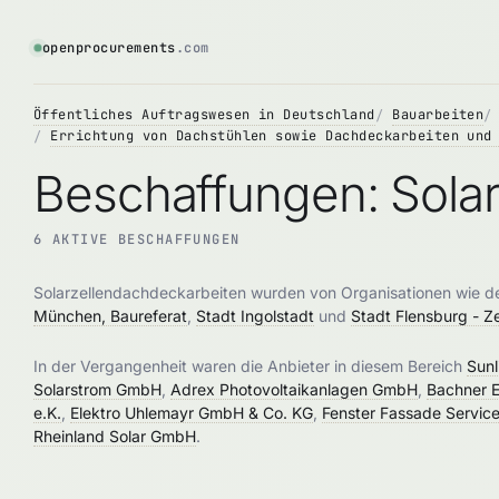
openprocurements
.com
Öffentliches Auftragswesen in Deutschland
Bauarbeiten
Errichtung von Dachstühlen sowie Dachdeckarbeiten und
Beschaffungen: Sola
6 AKTIVE BESCHAFFUNGEN
Solarzellendachdeckarbeiten wurden von Organisationen wie 
München, Baureferat
,
Stadt Ingolstadt
und
Stadt Flensburg - Z
In der Vergangenheit waren die Anbieter in diesem Bereich
Sun
Solarstrom GmbH
,
Adrex Photovoltaikanlagen GmbH
,
Bachner 
e.K.
,
Elektro Uhlemayr GmbH & Co. KG
,
Fenster Fassade Servic
Rheinland Solar GmbH
.