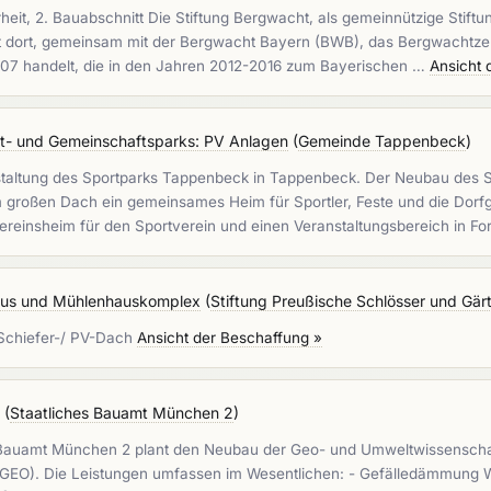
it, 2. Bauabschnitt Die Stiftung Bergwacht, als gemeinnützige Stiftun
ält dort, gemeinsam mit der Bergwacht Bayern (BWB), das Bergwachtze
2007 handelt, die in den Jahren 2012-2016 zum Bayerischen …
Ansicht 
- und Gemeinschaftsparks: PV Anlagen
(
Gemeinde Tappenbeck
)
taltung des Sportparks Tappenbeck in Tappenbeck. Der Neubau des S
roßen Dach ein gemeinsames Heim für Sportler, Feste und die Dorfge
Vereinsheim für den Sportverein und einen Veranstaltungsbereich in F
aus und Mühlenhauskomplex
(
Stiftung Preußische Schlösser und Gär
Schiefer-/ PV-Dach
Ansicht der Beschaffung »
(
Staatliches Bauamt München 2
)
auamt München 2 plant den Neubau der Geo- und Umweltwissenschaft
O). Die Leistungen umfassen im Wesentlichen: - Gefälledämmung W