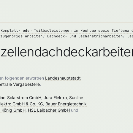
Komplett- oder Teilbauleistungen im Hochbau sowie Tiefbauar
 zugehörige Arbeiten
Dachdeck- und Dachanstricharbeiten
Da
rzellendachdeckarbeite
den folgenden erworben
Landeshauptstadt
entrale Vergabestelle
.
line-Solarstrom GmbH
,
Jura Elektro
,
Sunline
Elektro GmbH & Co. KG
,
Bauer Energietechnik
e König GmbH
,
HSL Laibacher GmbH
und