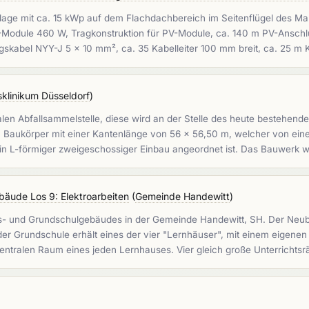
lage mit ca. 15 kWp auf dem Flachdachbereich im Seitenflügel des Mar
V-Module 460 W, Tragkonstruktion für PV-Module, ca. 140 m PV-Ansch
skabel NYY-J 5 x 10 mm², ca. 35 Kabelleiter 100 mm breit, ca. 25 
sklinikum Düsseldorf
)
alen Abfallsammelstelle, diese wird an der Stelle des heute bestehend
 Baukörper mit einer Kantenlänge von 56 x 56,50 m, welcher von einer
ein L-förmiger zweigeschossiger Einbau angeordnet ist. Das Bauwerk w
äude Los 9: Elektroarbeiten
(
Gemeinde Handewitt
)
- und Grundschulgebäudes in der Gemeinde Handewitt, SH. Der Neubau
r Grundschule erhält eines der vier "Lernhäuser", mit einem eigenen
entralen Raum eines jeden Lernhauses. Vier gleich große Unterricht