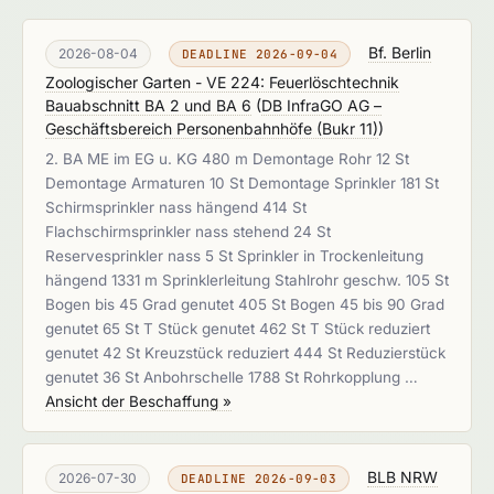
Bf. Berlin
2026-08-04
DEADLINE 2026-09-04
Zoologischer Garten - VE 224: Feuerlöschtechnik
Bauabschnitt BA 2 und BA 6
(
DB InfraGO AG –
Geschäftsbereich Personenbahnhöfe (Bukr 11)
)
2. BA ME im EG u. KG 480 m Demontage Rohr 12 St
Demontage Armaturen 10 St Demontage Sprinkler 181 St
Schirmsprinkler nass hängend 414 St
Flachschirmsprinkler nass stehend 24 St
Reservesprinkler nass 5 St Sprinkler in Trockenleitung
hängend 1331 m Sprinklerleitung Stahlrohr geschw. 105 St
Bogen bis 45 Grad genutet 405 St Bogen 45 bis 90 Grad
genutet 65 St T Stück genutet 462 St T Stück reduziert
genutet 42 St Kreuzstück reduziert 444 St Reduzierstück
genutet 36 St Anbohrschelle 1788 St Rohrkopplung …
Ansicht der Beschaffung »
BLB NRW
2026-07-30
DEADLINE 2026-09-03