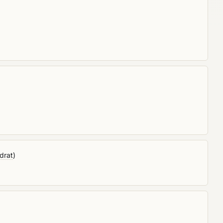
drat
)