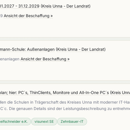
01.2027 - 31.12.2029
(
Kreis Unna - Der Landrat
)
29
Ansicht der Beschaffung »
ckmann-Schule: Außenanlagen
(
Kreis Unna - Der Landrat
)
ußenanlagen
Ansicht der Beschaffung »
n; hier: PC´s, ThinClients, Monitore und All-In-One PC´s
(
Kreis Unn
n die Schulen in Trägerschaft des Kreises Unna mit moderner IT-Har
PC´c. Die genauen Details sind der Leistungsbeschreibung zu entneh
eifschneider e.K.
visunext SE
Zehnbauer-IT