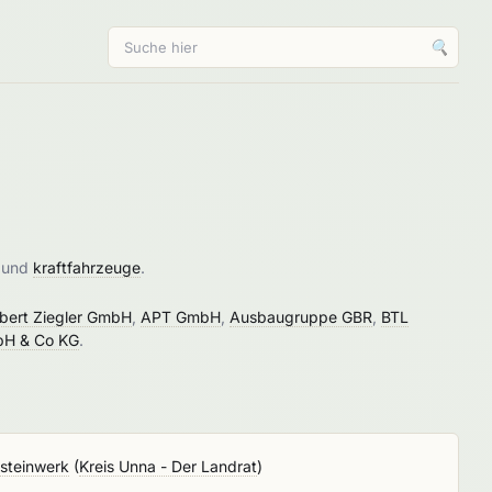
🔍
und
kraftfahrzeuge
.
lbert Ziegler GmbH
,
APT GmbH
,
Ausbaugruppe GBR
,
BTL
bH & Co KG
.
steinwerk
(
Kreis Unna - Der Landrat
)