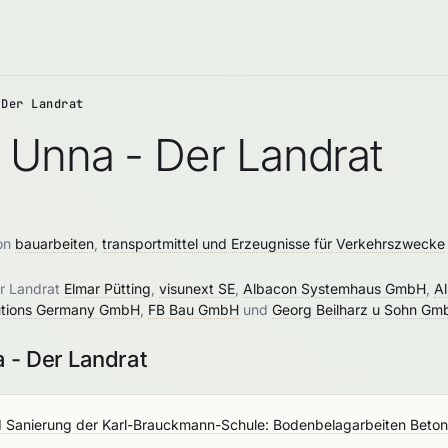
 Der Landrat
 Unna - Der Landrat
von
bauarbeiten
,
transportmittel und Erzeugnisse für Verkehrszwecke
er Landrat
Elmar Pütting
,
visunext SE
,
Albacon Systemhaus GmbH
,
A
utions Germany GmbH
,
FB Bau GmbH
und
Georg Beilharz u Sohn Gm
 - Der Landrat
d Sanierung der Karl-Brauckmann-Schule: Bodenbelagarbeiten Beton