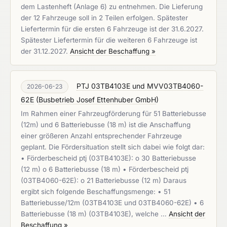
dem Lastenheft (Anlage 6) zu entnehmen. Die Lieferung
der 12 Fahrzeuge soll in 2 Teilen erfolgen. Spätester
Liefertermin für die ersten 6 Fahrzeuge ist der 31.6.2027.
Spätester Liefertermin für die weiteren 6 Fahrzeuge ist
der 31.12.2027.
Ansicht der Beschaffung »
PTJ 03TB4103E und MVV03TB4060-
2026-06-23
62E
(
Busbetrieb Josef Ettenhuber GmbH
)
Im Rahmen einer Fahrzeugförderung für 51 Batteriebusse
(12m) und 6 Batteriebusse (18 m) ist die Anschaffung
einer größeren Anzahl entsprechender Fahrzeuge
geplant. Die Fördersituation stellt sich dabei wie folgt dar:
• Förderbescheid ptj (03TB4103E): o 30 Batteriebusse
(12 m) o 6 Batteriebusse (18 m) • Förderbescheid ptj
(03TB4060-62E): o 21 Batteriebusse (12 m) Daraus
ergibt sich folgende Beschaffungsmenge: • 51
Batteriebusse/12m (03TB4103E und 03TB4060-62E) • 6
Batteriebusse (18 m) (03TB4103E), welche …
Ansicht der
Beschaffung »