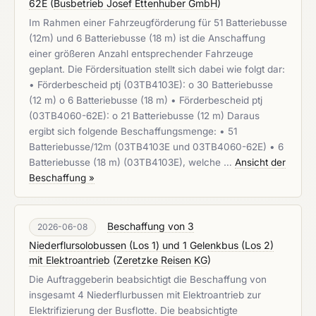
62E
(
Busbetrieb Josef Ettenhuber GmbH
)
Im Rahmen einer Fahrzeugförderung für 51 Batteriebusse
(12m) und 6 Batteriebusse (18 m) ist die Anschaffung
einer größeren Anzahl entsprechender Fahrzeuge
geplant. Die Fördersituation stellt sich dabei wie folgt dar:
• Förderbescheid ptj (03TB4103E): o 30 Batteriebusse
(12 m) o 6 Batteriebusse (18 m) • Förderbescheid ptj
(03TB4060-62E): o 21 Batteriebusse (12 m) Daraus
ergibt sich folgende Beschaffungsmenge: • 51
Batteriebusse/12m (03TB4103E und 03TB4060-62E) • 6
Batteriebusse (18 m) (03TB4103E), welche …
Ansicht der
Beschaffung »
Beschaffung von 3
2026-06-08
Niederflursolobussen (Los 1) und 1 Gelenkbus (Los 2)
mit Elektroantrieb
(
Zeretzke Reisen KG
)
Die Auftraggeberin beabsichtigt die Beschaffung von
insgesamt 4 Niederflurbussen mit Elektroantrieb zur
Elektrifizierung der Busflotte. Die beabsichtigte