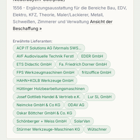
1556 - Ergänzungsausstattung für die Bereiche Bau, EDV,
Elektro, KFZ, Theorie, Maler/Lackierer, Metall,
Schweißen, Zimmerer und Verwaltung
Ansicht der
Beschaffung »
Erwähnte Lieferanten:
ACP IT Solutions AG (Vormals SWS...
AVF Audiovisuelle Technik Ferstl
EDER GmbH
ETS Didactic GmbH
Fa. Friedrich Dorner GmbH
FPS Werkzeugmaschinen GmbH
fritzoffice GmbH
HAHN+KOLB Werkzeuge GmbH
Hüttinger Holzbearbeitungsmaschinen
Josef Gottlieb Handel & Vertrieb e.K.
Lur SL GmbH
Neimcke GmbH & Co KG
ODAV AG
Oskar Böttcher GmbH & Co. KG
Schönberger + Weiss GmbH
SolarVan
Stürmer Werkzeuge-Maschinen KG
Wütschner