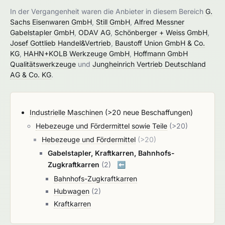
In der Vergangenheit waren die Anbieter in diesem Bereich
G.
Sachs Eisenwaren GmbH
,
Still GmbH
,
Alfred Messner
Gabelstapler GmbH
,
ODAV AG
,
Schönberger + Weiss GmbH
,
Josef Gottlieb Handel&Vertrieb
,
Baustoff Union GmbH & Co.
KG
,
HAHN+KOLB Werkzeuge GmbH
,
Hoffmann GmbH
Qualitätswerkzeuge
und
Jungheinrich Vertrieb Deutschland
AG & Co. KG
.
Industrielle Maschinen
(>20 neue Beschaffungen)
Hebezeuge und Fördermittel sowie Teile
(>20)
Hebezeuge und Fördermittel
(>20)
Gabelstapler, Kraftkarren, Bahnhofs-
Zugkraftkarren
(2)
⬅️
Bahnhofs-Zugkraftkarren
Hubwagen
(2)
Kraftkarren