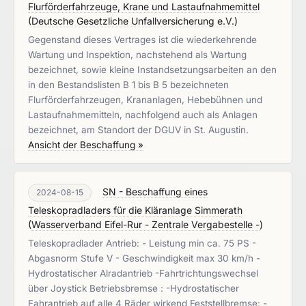
Flurförderfahrzeuge, Krane und Lastaufnahmemittel
(
Deutsche Gesetzliche Unfallversicherung e.V.
)
Gegenstand dieses Vertrages ist die wiederkehrende
Wartung und Inspektion, nachstehend als Wartung
bezeichnet, sowie kleine Instandsetzungsarbeiten an den
in den Bestandslisten B 1 bis B 5 bezeichneten
Flurförderfahrzeugen, Krananlagen, Hebebühnen und
Lastaufnahmemitteln, nachfolgend auch als Anlagen
bezeichnet, am Standort der DGUV in St. Augustin.
Ansicht der Beschaffung »
SN - Beschaffung eines
2024-08-15
Teleskopradladers für die Kläranlage Simmerath
(
Wasserverband Eifel-Rur - Zentrale Vergabestelle -
)
Teleskopradlader Antrieb: - Leistung min ca. 75 PS -
Abgasnorm Stufe V - Geschwindigkeit max 30 km/h -
Hydrostatischer Alradantrieb -Fahrtrichtungswechsel
über Joystick Betriebsbremse : -Hydrostatischer
Fahrantrieb auf alle 4 Räder wirkend Feststellbremse: -