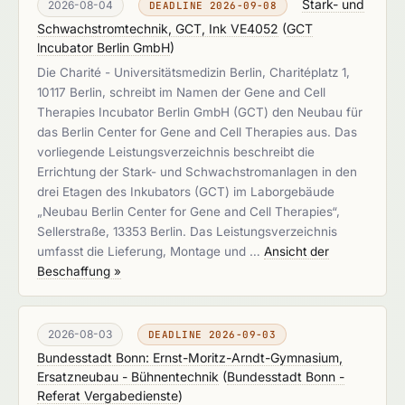
Stark- und
2026-08-04
DEADLINE 2026-09-08
Schwachstromtechnik, GCT, Ink VE4052
(
GCT
lncubator Berlin GmbH
)
Die Charité - Universitätsmedizin Berlin, Charitéplatz 1,
10117 Berlin, schreibt im Namen der Gene and Cell
Therapies Incubator Berlin GmbH (GCT) den Neubau für
das Berlin Center for Gene and Cell Therapies aus. Das
vorliegende Leistungsverzeichnis beschreibt die
Errichtung der Stark- und Schwachstromanlagen in den
drei Etagen des Inkubators (GCT) im Laborgebäude
„Neubau Berlin Center for Gene and Cell Therapies“,
Sellerstraße, 13353 Berlin. Das Leistungsverzeichnis
umfasst die Lieferung, Montage und …
Ansicht der
Beschaffung »
2026-08-03
DEADLINE 2026-09-03
Bundesstadt Bonn: Ernst-Moritz-Arndt-Gymnasium,
Ersatzneubau - Bühnentechnik
(
Bundesstadt Bonn -
Referat Vergabedienste
)