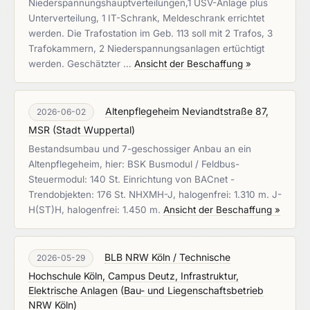
Niederspannungshauptverteilungen,1 USV-Anlage plus
Unterverteilung, 1 IT-Schrank, Meldeschrank errichtet
werden. Die Trafostation im Geb. 113 soll mit 2 Trafos, 3
Trafokammern, 2 Niederspannungsanlagen ertüchtigt
werden. Geschätzter …
Ansicht der Beschaffung »
Altenpflegeheim Neviandtstraße 87,
2026-06-02
MSR
(
Stadt Wuppertal
)
Bestandsumbau und 7-geschossiger Anbau an ein
Altenpflegeheim, hier: BSK Busmodul / Feldbus-
Steuermodul: 140 St. Einrichtung von BACnet -
Trendobjekten: 176 St. NHXMH-J, halogenfrei: 1.310 m. J-
H(ST)H, halogenfrei: 1.450 m.
Ansicht der Beschaffung »
BLB NRW Köln / Technische
2026-05-29
Hochschule Köln, Campus Deutz, Infrastruktur,
Elektrische Anlagen
(
Bau- und Liegenschaftsbetrieb
NRW Köln
)