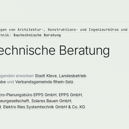
ngen von Architektur-, Konstruktions- und Ingenieurbüros und
chnik
Bautechnische Beratung
echnische Beratung
olgenden erworben
Stadt Kleve
,
Landesbetrieb
abe
und
Verbandsgemeinde Rhein-Selz
.
ktro-Planungsbüro EPPS GmbH
,
EPPS GmbH
,
eurgesellschaft
,
Solares Bauen GmbH
,
H
,
Elektro Ries Systemtechnik GmbH & Co. KG