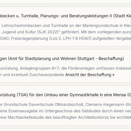
ecken u. Turnhalle, Planungs- und Beratungsleistungen II
(
Stadt Kl
von Lehrschwimmbecken und Turnhalle an der Mariengrundschule in Kl
, Jugend und Kultur (SJK 2022)" gefördert. Mit dem vorliegenden eur
HOAI); Freianlagenplanung (Los 2, LPH 1-8 HOAI)] aufgeteilten Verga
agen
(
Amt für Stadtplanung und Wohnen Stuttgart - Beschaffung
)
 Ausrüstung, Anlagengruppen 6+7; die Förderanlagen umfassen insbe
n und eventuell Zuschauerpodeste
Ansicht der Beschaffung »
rüstung (TGA) für den Umbau einer Gymnastikhalle in eine Mensa
(
G
der Grundschule Davertschule Ottmarsbocholt, Clemens-Hagemann-Str
andene Essensausgabe im Untergeschoss des Gebäudes durch einen neu
ne Machbarkeitsstudie des beauftragten Architekturbüros bw architektu