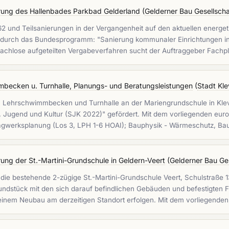
erung des Hallenbades Parkbad Gelderland
(
Gelderner Bau Gesellsch
 und Teilsanierungen in der Vergangenheit auf den aktuellen energetis
d durch das Bundesprogramm: "Sanierung kommunaler Einrichtungen in
Fachlose aufgeteilten Vergabeverfahren sucht der Auftraggeber Fach
becken u. Turnhalle, Planungs- und Beratungsleistungen
(
Stadt Kl
von Lehrschwimmbecken und Turnhalle an der Mariengrundschule in Kl
, Jugend und Kultur (SJK 2022)" gefördert. Mit dem vorliegenden eur
Tragwerksplanung (Los 3, LPH 1-6 HOAI); Bauphysik - Wärmeschutz, B
ung der St.-Martini-Grundschule in Geldern-Veert
(
Gelderner Bau Ge
 die bestehende 2-zügige St.-Martini-Grundschule Veert, Schulstraße 
rundstück mit den sich darauf befindlichen Gebäuden und befestigten
inem Neubau am derzeitigen Standort erfolgen. Mit dem vorliegende