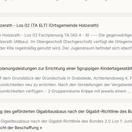
zerath - Los 02 (TA ELT)
(
Ortsgemeinde Holzerath
)
 Holzerath - Los 02 Fachplanung TA (AG 4 - 6) ---- Die gegenwärtige
lzerath (Altbau). Im Obergeschoß (Dachgeschoß) verfügt die Ortsge
der Kita regelmäßig genutzt wird. Der Jugendraum befindet sich ebenf
lanungsleistungen zur Errichtung einer 5gruppigen Kindertagesstätte
f dem Grundstück der Grundschule in Grabstede, Achterlandsweg 4, Fl
mlichkeiten neu zu errichten. Nach den Vorstellungen der Vergabestell
äumlichkeiten verfügen: - 2 Gruppenräume Krippe mit jeweils einem 
ng des geförderten Gigabitausbaus nach der Gigabit-Richtlinie des 
Gigabitausbaus nach der Gigabit-Richtlinie des Bundes 2.0 Los 1: Juris
icht der Beschaffung »