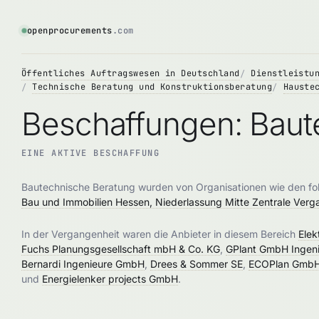
openprocurements
.com
Öffentliches Auftragswesen in Deutschland
Dienstleistu
Technische Beratung und Konstruktionsberatung
Hauste
Beschaffungen: Baut
EINE AKTIVE BESCHAFFUNG
Bautechnische Beratung wurden von Organisationen wie den f
Bau und Immobilien Hessen, Niederlassung Mitte Zentrale Verg
In der Vergangenheit waren die Anbieter in diesem Bereich
Ele
Fuchs Planungsgesellschaft mbH & Co. KG
,
GPlant GmbH Ingeni
Bernardi Ingenieure GmbH
,
Drees & Sommer SE
,
ECOPlan Gmb
und
Energielenker projects GmbH
.