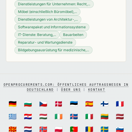
Dienstleistungen für Unternehmen: Recht,...
Möbel (einschließlich Büromöbel),...
Dienstleistungen von Architektur-,...
Softwarepaket und Informationssysteme
IT-Dienste: Beratung,...
Bauarbeiten
Reparatur- und Wartungsdienste
Bildgebungsausrüstung für medizinische,...
OPENPROCUREMENTS.COM: ÖFFENTLICHES AUFTRAGSWESEN IN
DEUTSCHLAND
|
ÜBER UNS
|
KONTAKT
🇩🇪
🇧🇬
🇨🇿
🇩🇰
🇪🇪
🇪🇸
🇫🇮
🇫🇷
🇬🇷
🇭🇷
🇭🇺
🇮🇪
🇮🇸
🇮🇹
🇱🇹
🇱🇻
🇲🇰
🇳🇱
🇳🇴
🇵🇱
🇵🇹
🇷🇴
🇸🇪
🇸🇮