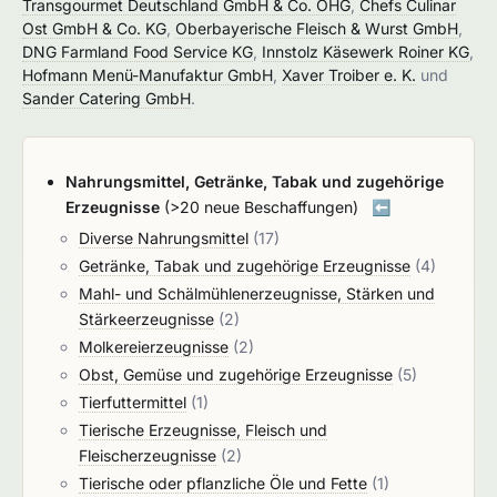
Transgourmet Deutschland GmbH & Co. OHG
,
Chefs Culinar
Ost GmbH & Co. KG
,
Oberbayerische Fleisch & Wurst GmbH
,
DNG Farmland Food Service KG
,
Innstolz Käsewerk Roiner KG
,
Hofmann Menü-Manufaktur GmbH
,
Xaver Troiber e. K.
und
Sander Catering GmbH
.
Nahrungsmittel, Getränke, Tabak und zugehörige
Erzeugnisse
(>20 neue Beschaffungen)
⬅️
Diverse Nahrungsmittel
(17)
Getränke, Tabak und zugehörige Erzeugnisse
(4)
Mahl- und Schälmühlenerzeugnisse, Stärken und
Stärkeerzeugnisse
(2)
Molkereierzeugnisse
(2)
Obst, Gemüse und zugehörige Erzeugnisse
(5)
Tierfuttermittel
(1)
Tierische Erzeugnisse, Fleisch und
Fleischerzeugnisse
(2)
Tierische oder pflanzliche Öle und Fette
(1)