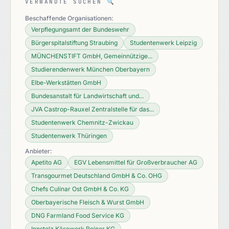
VERWANDTE SUCHEN
🔍
Beschaffende Organisationen:
Verpflegungsamt der Bundeswehr
Bürgerspitalstiftung Straubing
Studentenwerk Leipzig
MÜNCHENSTIFT GmbH, Gemeinnützige...
Studierendenwerk München Oberbayern
Elbe-Werkstätten GmbH
Bundesanstalt für Landwirtschaft und...
JVA Castrop-Rauxel Zentralstelle für das...
Studentenwerk Chemnitz-Zwickau
Studentenwerk Thüringen
Anbieter:
Apetito AG
EGV Lebensmittel für Großverbraucher AG
Transgourmet Deutschland GmbH & Co. OHG
Chefs Culinar Ost GmbH & Co. KG
Oberbayerische Fleisch & Wurst GmbH
DNG Farmland Food Service KG
Innstolz Käsewerk Roiner KG