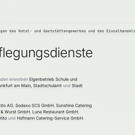
ngen des Hotel- und Gaststättengewerbes und des Einzelhandel
flegungsdienste
enden erworben
Eigenbetrieb Schule und
ankfurt am Main, Stadtschulamt
und
Stadt
ito AG
,
Sodexo SCS GmbH
,
Sunshine Catering
h & Wurst GmbH
,
Luna Restaurant GmbH
,
tito
und
Hofmann Catering-Service GmbH
.