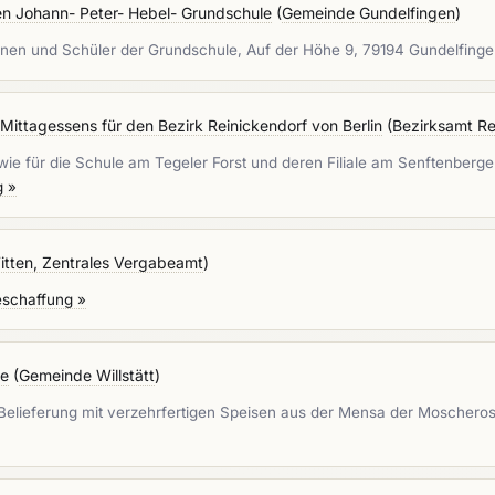
en Johann- Peter- Hebel- Grundschule
(
Gemeinde Gundelfingen
)
innen und Schüler der Grundschule, Auf der Höhe 9, 79194 Gundelfing
Mittagessens für den Bezirk Reinickendorf von Berlin
(
Bezirksamt Re
ie für die Schule am Tegeler Forst und deren Filiale am Senftenberger
g »
itten, Zentrales Vergabeamt
)
eschaffung »
le
(
Gemeinde Willstätt
)
lieferung mit verzehrfertigen Speisen aus der Mensa der Moscheros