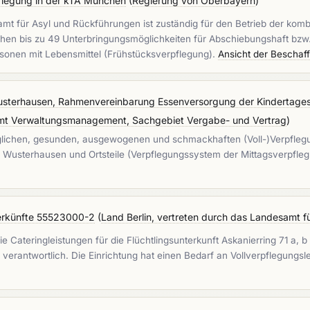
flegung in der kTA München
(
Regierung von Oberbayern
)
mt für Asyl und Rückführungen ist zuständig für den Betrieb der komb
ehen bis zu 49 Unterbringungsmöglichkeiten für Abschiebungshaft b
sonen mit Lebensmittel (Frühstücksverpflegung).
Ansicht der Beschaf
usterhausen, Rahmenvereinbarung Essenversorgung der Kindertagesei
 Amt Verwaltungsmanagement, Sachgebiet Vergabe- und Vertrag
)
täglichen, gesunden, ausgewogenen und schmackhaften (Voll-)Verpfleg
gs Wusterhausen und Ortsteile (Verpflegungssystem der Mittagsverpfl
nterkünfte 55523000-2
(
Land Berlin, vertreten durch das Landesamt f
Cateringleistungen für die Flüchtlingsunterkunft Askanierring 71 a, b in
erantwortlich. Die Einrichtung hat einen Bedarf an Vollverpflegungsl