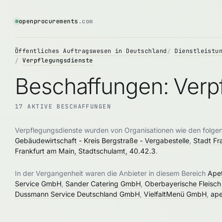
openprocurements
.com
Öffentliches Auftragswesen in Deutschland
Dienstleistu
Verpflegungsdienste
Beschaffungen: Verp
17 AKTIVE BESCHAFFUNGEN
Verpflegungsdienste wurden von Organisationen wie den folg
Gebäudewirtschaft - Kreis Bergstraße - Vergabestelle
,
Stadt Fr
Frankfurt am Main, Stadtschulamt, 40.42.3
.
In der Vergangenheit waren die Anbieter in diesem Bereich
Apet
Service GmbH
,
Sander Catering GmbH
,
Oberbayerische Fleisc
Dussmann Service Deutschland GmbH
,
VielfaltMenü GmbH
,
ape