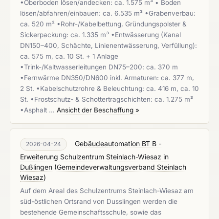
•Oberboden lösen/andecken: ca. 1.575 m³ • Boden
lösen/abfahren/einbauen: ca. 6.535 m³ •Grabenverbau:
ca. 520 m² •Rohr-/Kabelbettung, Gründungspolster &
Sickerpackung: ca. 1.335 m³ •Entwässerung (Kanal
DN150–400, Schächte, Linienentwässerung, Verfüllung):
ca. 575 m, ca. 10 St. + 1 Anlage
•Trink-/Kaltwasserleitungen DN75–200: ca. 370 m
•Fernwärme DN350/DN600 inkl. Armaturen: ca. 377 m,
2 St. •Kabelschutzrohre & Beleuchtung: ca. 416 m, ca. 10
St. •Frostschutz- & Schottertragschichten: ca. 1.275 m³
•Asphalt …
Ansicht der Beschaffung »
Gebäudeautomation BT B -
2026-04-24
Erweiterung Schulzentrum Steinlach-Wiesaz in
Dußlingen
(
Gemeindeverwaltungsverband Steinlach
Wiesaz
)
Auf dem Areal des Schulzentrums Steinlach-Wiesaz am
süd-östlichen Ortsrand von Dusslingen werden die
bestehende Gemeinschaftsschule, sowie das