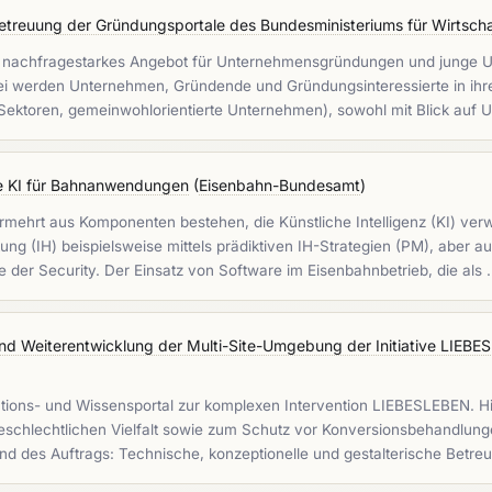
etreuung der Gründungsportale des Bundesministeriums für Wirtschaf
s nachfragestarkes Angebot für Unternehmensgründungen und junge U
i werden Unternehmen, Gründende und Gründungsinteressierte in ihre
-Sektoren, gemeinwohlorientierte Unternehmen), sowohl mit Blick auf
re KI für Bahnanwendungen
(
Eisenbahn-Bundesamt
)
hrt aus Komponenten bestehen, die Künstliche Intelligenz (KI) verw
tung (IH) beispielsweise mittels prädiktiven IH-Strategien (PM), abe
e der Security. Der Einsatz von Software im Eisenbahnbetrieb, die als
nd Weiterentwicklung der Multi-Site-Umgebung der Initiative LIEB
ations- und Wissensportal zur komplexen Intervention LIEBESLEBEN. H
eschlechtlichen Vielfalt sowie zum Schutz vor Konversionsbehandlun
nd des Auftrags: Technische, konzeptionelle und gestalterische Betr