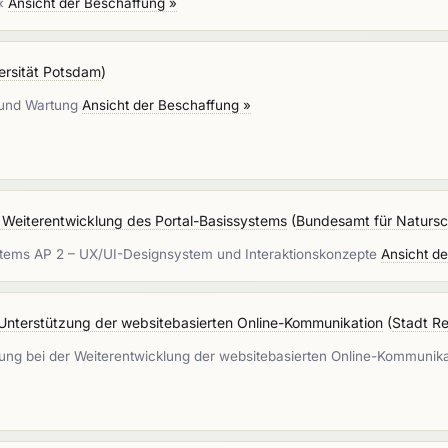
h«
Ansicht der Beschaffung »
ersität Potsdam
)
t und Wartung
Ansicht der Beschaffung »
Weiterentwicklung des Portal-Basissystems
(
Bundesamt für Naturs
ystems AP 2 – UX/UI-Designsystem und Interaktionskonzepte
Ansicht d
nterstützung der websitebasierten Online-Kommunikation
(
Stadt R
ng bei der Weiterentwicklung der websitebasierten Online-Kommunik