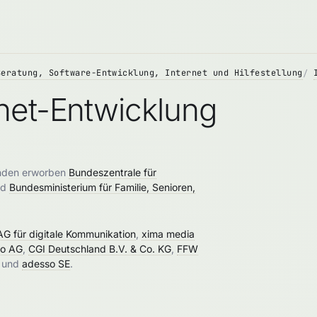
Beratung, Software-Entwicklung, Internet und Hilfestellung
net-Entwicklung
enden erworben
Bundeszentrale für
nd
Bundesministerium für Familie, Senioren,
 AG für digitale Kommunikation
,
xima media
so AG
,
CGI Deutschland B.V. & Co. KG
,
FFW
und
adesso SE
.