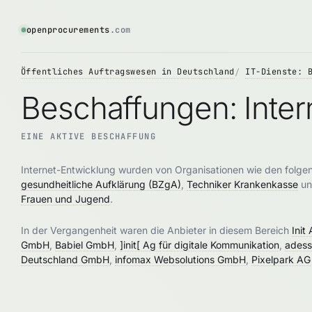
openprocurements
.com
Öffentliches Auftragswesen in Deutschland
IT-Dienste: 
Beschaffungen: Inter
EINE AKTIVE BESCHAFFUNG
Internet-Entwicklung wurden von Organisationen wie den folg
gesundheitliche Aufklärung (BZgA)
,
Techniker Krankenkasse
u
Frauen und Jugend
.
In der Vergangenheit waren die Anbieter in diesem Bereich
Init
GmbH
,
Babiel GmbH
,
]init[ Ag für digitale Kommunikation
,
ades
Deutschland GmbH
,
infomax Websolutions GmbH
,
Pixelpark AG