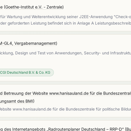
ne
(
Goethe-Institut e.V. - Zentrale
)
en für Wartung und Weiterentwicklung seiner J2EE-Anwendung "Check-
 der geforderten Leistung befindet sich in Anlage A Leistungsbeschre
@M-GL4, Vergabemanagement
)
wicklung, Design und Test von Anwendungen, Security- und Infrastruk
CGI Deutschland B.V. & Co. KG
nd Betreuung der Website www.hanisauland.de für die Bundeszentrale 
ffungsamt des BMI
)
Website www.hanisauland.de für die Bundeszentrale für politische Bild
ng des Internetangebots „Radroutenplaner Deutschland – RRP-D“
(
Bu