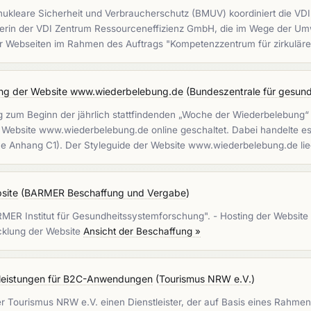
 nukleare Sicherheit und Verbraucherschutz (BMUV) koordiniert die V
lgerin der VDI Zentrum Ressourceneffizienz GmbH, die im Wege der U
er Webseiten im Rahmen des Auftrags "Kompetenzzentrum für zirkuläre
ung der Website www.wiederbelebung.de
(
Bundeszentrale für gesund
g zum Beginn der jährlich stattfindenden „Woche der Wiederbelebung“ s
e Website www.wiederbelebung.de online geschaltet. Dabei handelte e
e Anhang C1). Der Styleguide der Website www.wiederbelebung.de lie
site
(
BARMER Beschaffung und Vergabe
)
MER Institut für Gesundheitssystemforschung". - Hosting der Website 
cklung der Website
Ansicht der Beschaffung »
sleistungen für B2C-Anwendungen
(
Tourismus NRW e.V.
)
 Tourismus NRW e.V. einen Dienstleister, der auf Basis eines Rahme