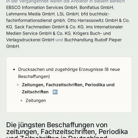
In der Vergangenheit waren die Anbieter in diesem Bereich
EBSCO Information Services GmbH
,
Bonifatius GmbH
,
Lehmanns Media GmbH
,
LSL GmbH
,
bfd buchholz-
fachinformationsdienst gmbh
,
Otto Harrassowitz GmbH & Co.
KG
,
Sack Fachmedien GmbH & Co. KG
,
ims Internationaler
Medien Service GmbH & Co. KG
,
Krögers Buch- und
Verlagsdruckerei GmbH
und
Buchhandlung Rudolf Pieper
GmbH
.
Drucksachen und zugehörige Erzeugnisse
(8 neue
Beschaffungen)
Zeitungen, Fachzeitschriften, Periodika und
Zeitschriften
⬅️
Zeitungen
Die jüngsten Beschaffungen von
zeitungen, Fachzeitschriften, Periodika