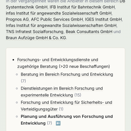
In der Vergangenheit waren die Anbieter in diesem Bereich
DB
Systemtechnik GmbH
,
IFB Institut für Bahntechnik GmbH
,
infas Institut für angewandte Sozialwissenschaft GmbH
,
Prognos AG
,
AFC Public Services GmbH
,
IGES Institut GmbH
,
Infas Institut für angewandte Sozialwissenschaften GmbH
,
TNS Infratest Sozialforschung
,
Beak Consultants GmbH
und
Braun Aufzüge GmbH & Co. KG
.
Forschungs- und Entwicklungsdienste und
zugehörige Beratung
(>20 neue Beschaffungen)
Beratung im Bereich Forschung und Entwicklung
(7)
Dienstleistungen im Bereich Forschung und
experimentelle Entwicklung
(15)
Forschung und Entwicklung für Sicherheits- und
Verteidigungsgüter
(1)
Planung und Ausführung von Forschung und
Entwicklung
(7)
⬅️